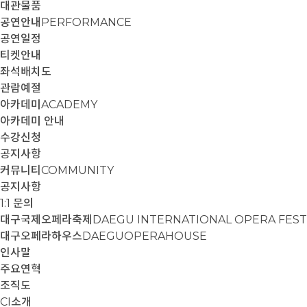
대관물품
공연안내
PERFORMANCE
공연일정
티켓안내
좌석배치도
관람예절
아카데미
ACADEMY
아카데미 안내
수강신청
공지사항
커뮤니티
COMMUNITY
공지사항
1:1 문의
대구국제오페라축제
DAEGU INTERNATIONAL OPERA FEST
대구오페라하우스
DAEGUOPERAHOUSE
인사말
주요연혁
조직도
CI소개