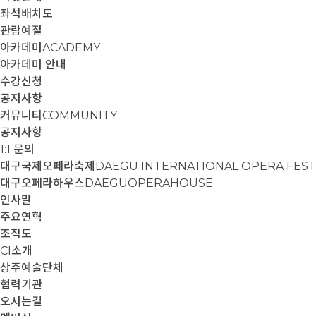
좌석배치도
관람예절
아카데미
ACADEMY
아카데미 안내
수강신청
공지사항
커뮤니티
COMMUNITY
공지사항
1:1 문의
대구국제오페라축제
DAEGU INTERNATIONAL OPERA FEST
대구오페라하우스
DAEGUOPERAHOUSE
인사말
주요연혁
조직도
CI소개
상주예술단체
협력기관
오시는길