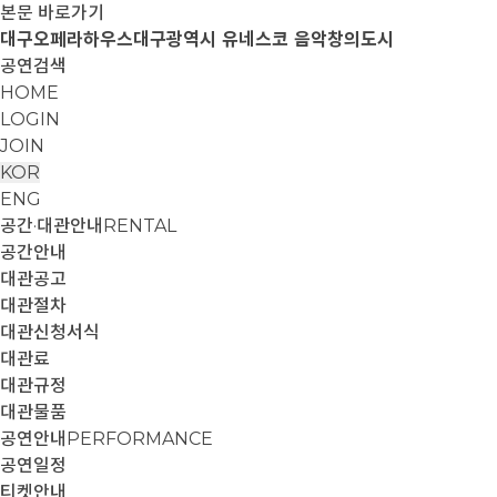
본문 바로가기
대구오페라하우스
대구광역시 유네스코 음악창의도시
공연검색
HOME
LOGIN
JOIN
KOR
ENG
공간·대관안내
RENTAL
공간안내
대관공고
대관절차
대관신청서식
대관료
대관규정
대관물품
공연안내
PERFORMANCE
공연일정
티켓안내