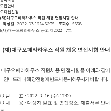
공지사항
모집안내
오디션신청
(재)대구오페라하우스 직원 채용 면접시험 안내
작성일
2022-03-16 14:56:35
조회수
5558
[(
재
)
대구오페라하우스 공고 제
2022
–
7
호
]
(
)
재
대구오페라하우스 직원 채용 면접시험 안내
대구오페라하우스 직원채용 면접시험을
아래와
같이
안내드리니 해당전형
에 반드시 응시해주시기 바랍니다
.
❍
발 표
: 2022. 3. 16.(
수
) 17:00
❍
내 용
:
대상자 발표 및 면접장소
,
제출서류 안내
등