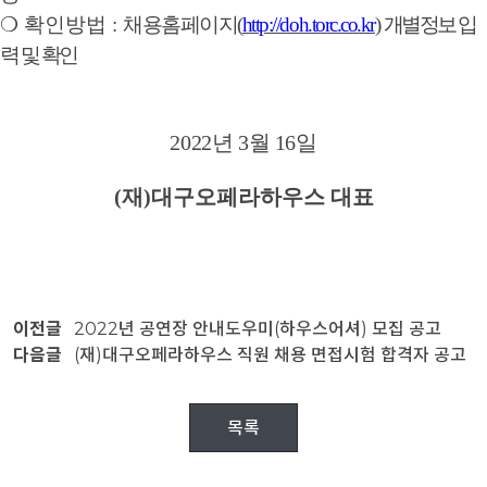
❍
확인방법
:
채용홈페이지
(
http://doh.torc.co.kr
)
개별정보 입
력 및 확인
2022
년
3
월
16
일
(
재
)
대구오페라하우스 대표
이전글
2022년 공연장 안내도우미(하우스어셔) 모집 공고
다음글
(재)대구오페라하우스 직원 채용 면접시험 합격자 공고
목록