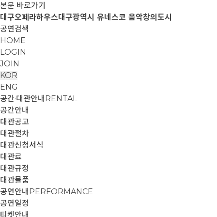
본문 바로가기
대구오페라하우스
대구광역시 유네스코 음악창의도시
공연검색
HOME
LOGIN
JOIN
KOR
ENG
공간·대관안내
RENTAL
공간안내
대관공고
대관절차
대관신청서식
대관료
대관규정
대관물품
공연안내
PERFORMANCE
공연일정
티켓안내