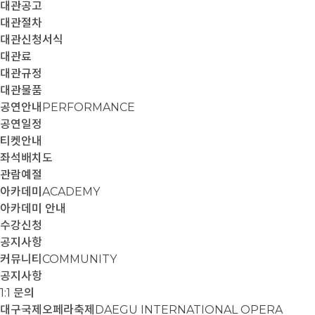
대관공고
대관절차
대관신청서식
대관료
대관규정
대관물품
공연안내
PERFORMANCE
공연일정
티켓안내
좌석배치도
관람예절
아카데미
ACADEMY
아카데미 안내
수강신청
공지사항
커뮤니티
COMMUNITY
공지사항
1:1 문의
대구국제오페라축제
DAEGU INTERNATIONAL OPERA