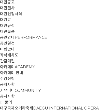
대관공고
대관절차
대관신청서식
대관료
대관규정
대관물품
공연안내
PERFORMANCE
공연일정
티켓안내
좌석배치도
관람예절
아카데미
ACADEMY
아카데미 안내
수강신청
공지사항
커뮤니티
COMMUNITY
공지사항
1:1 문의
대구국제오페라축제
DAEGU INTERNATIONAL OPERA