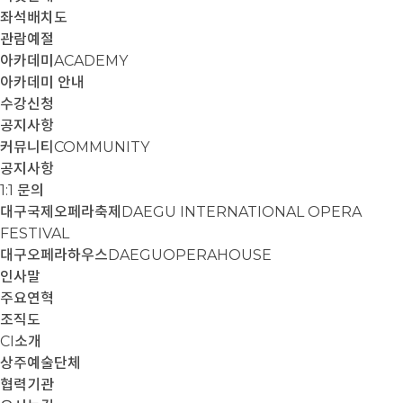
좌석배치도
관람예절
아카데미
ACADEMY
아카데미 안내
수강신청
공지사항
커뮤니티
COMMUNITY
공지사항
1:1 문의
대구국제오페라축제
DAEGU INTERNATIONAL OPERA
FESTIVAL
대구오페라하우스
DAEGUOPERAHOUSE
인사말
주요연혁
조직도
CI소개
상주예술단체
협력기관