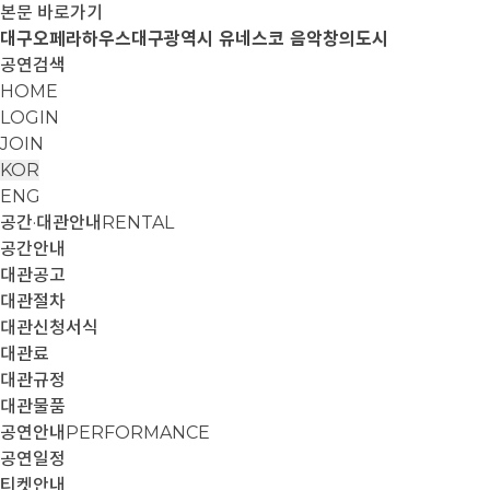
본문 바로가기
대구오페라하우스
대구광역시 유네스코 음악창의도시
공연검색
HOME
LOGIN
JOIN
KOR
ENG
공간·대관안내
RENTAL
공간안내
대관공고
대관절차
대관신청서식
대관료
대관규정
대관물품
공연안내
PERFORMANCE
공연일정
티켓안내