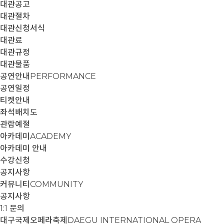
대관공고
대관절차
대관신청서식
대관료
대관규정
대관물품
공연안내
PERFORMANCE
공연일정
티켓안내
좌석배치도
관람예절
아카데미
ACADEMY
아카데미 안내
수강신청
공지사항
커뮤니티
COMMUNITY
공지사항
1:1 문의
대구국제오페라축제
DAEGU INTERNATIONAL OPERA