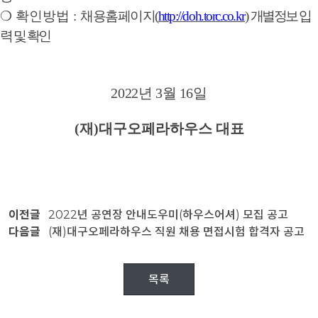
❍
확인방법
:
채용홈페이지
(
http://doh.torc.co.kr
)
개별정보 입
력 및 확인
2022
년
3
월
16
일
(
재
)
대구오페라하우스 대표
이전글
2022년 공연장 안내도우미(하우스어셔) 모집 공고
다음글
(재)대구오페라하우스 직원 채용 면접시험 합격자 공고
목록