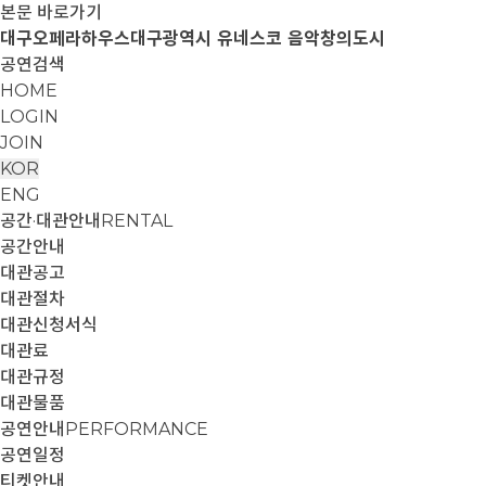
본문 바로가기
대구오페라하우스
대구광역시 유네스코 음악창의도시
공연검색
HOME
LOGIN
JOIN
KOR
ENG
공간·대관안내
RENTAL
공간안내
대관공고
대관절차
대관신청서식
대관료
대관규정
대관물품
공연안내
PERFORMANCE
공연일정
티켓안내