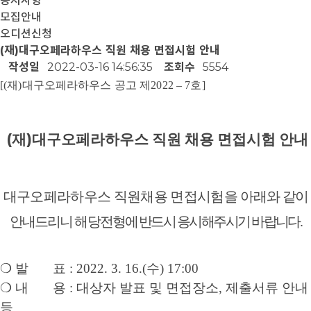
공지사항
모집안내
오디션신청
(재)대구오페라하우스 직원 채용 면접시험 안내
작성일
2022-03-16 14:56:35
조회수
5554
[(
재
)
대구오페라하우스 공고 제
2022
–
7
호
]
(
)
재
대구오페라하우스 직원 채용 면접시험 안내
대구오페라하우스 직원채용 면접시험을
아래와
같이
안내드리니 해당전형
에 반드시 응시해주시기 바랍니다
.
❍
발 표
: 2022. 3. 16.(
수
) 17:00
❍
내 용
:
대상자 발표 및 면접장소
,
제출서류 안내
등