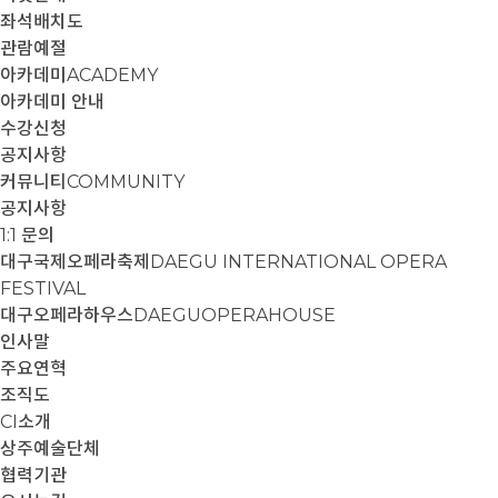
좌석배치도
관람예절
아카데미
ACADEMY
아카데미 안내
수강신청
공지사항
커뮤니티
COMMUNITY
공지사항
1:1 문의
대구국제오페라축제
DAEGU INTERNATIONAL OPERA
FESTIVAL
대구오페라하우스
DAEGUOPERAHOUSE
인사말
주요연혁
조직도
CI소개
상주예술단체
협력기관