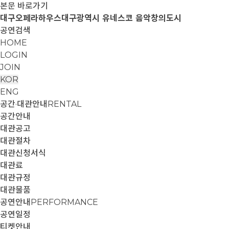
본문 바로가기
대구오페라하우스
대구광역시 유네스코 음악창의도시
공연검색
HOME
LOGIN
JOIN
KOR
ENG
공간·대관안내
RENTAL
공간안내
대관공고
대관절차
대관신청서식
대관료
대관규정
대관물품
공연안내
PERFORMANCE
공연일정
티켓안내