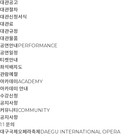
대관공고
대관절차
대관신청서식
대관료
대관규정
대관물품
공연안내
PERFORMANCE
공연일정
티켓안내
좌석배치도
관람예절
아카데미
ACADEMY
아카데미 안내
수강신청
공지사항
커뮤니티
COMMUNITY
공지사항
1:1 문의
대구국제오페라축제
DAEGU INTERNATIONAL OPERA