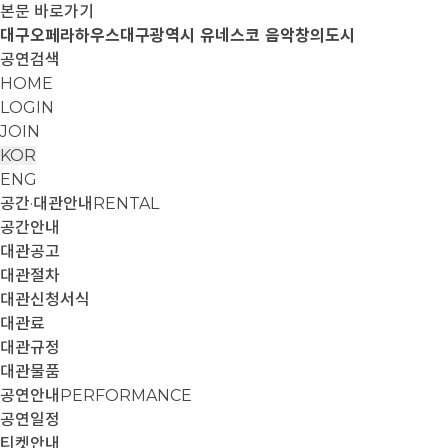
본문 바로가기
대구오페라하우스
대구광역시 유네스코 음악창의도시
공연검색
HOME
LOGIN
JOIN
KOR
ENG
공간·대관안내
RENTAL
공간안내
대관공고
대관절차
대관신청서식
대관료
대관규정
대관물품
공연안내
PERFORMANCE
공연일정
티켓안내