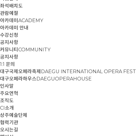
좌석배치도
관람예절
아카데미
ACADEMY
아카데미 안내
수강신청
공지사항
커뮤니티
COMMUNITY
공지사항
1:1 문의
대구국제오페라축제
DAEGU INTERNATIONAL OPERA FEST
대구오페라하우스
DAEGUOPERAHOUSE
인사말
주요연혁
조직도
CI소개
상주예술단체
협력기관
오시는길