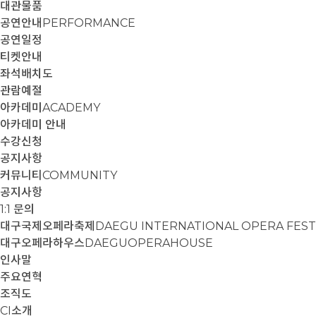
대관물품
공연안내
PERFORMANCE
공연일정
티켓안내
좌석배치도
관람예절
아카데미
ACADEMY
아카데미 안내
수강신청
공지사항
커뮤니티
COMMUNITY
공지사항
1:1 문의
대구국제오페라축제
DAEGU INTERNATIONAL OPERA FEST
대구오페라하우스
DAEGUOPERAHOUSE
인사말
주요연혁
조직도
CI소개