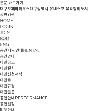
본문 바로가기
대구오페라하우스
대구광역시 유네스코 음악창의도시
공연검색
HOME
LOGIN
JOIN
KOR
ENG
공간·대관안내
RENTAL
공간안내
대관공고
대관절차
대관신청서식
대관료
대관규정
대관물품
공연안내
PERFORMANCE
공연일정
티켓안내