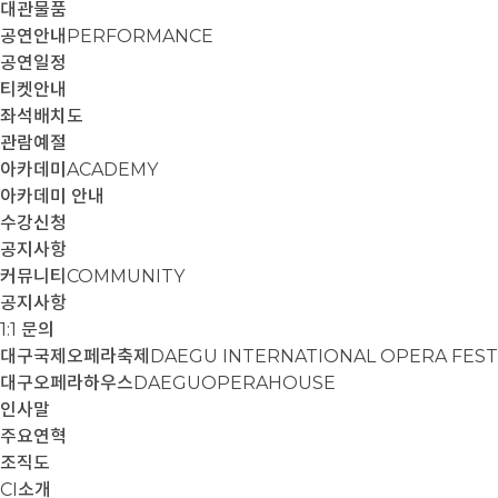
대관물품
공연안내
PERFORMANCE
공연일정
티켓안내
좌석배치도
관람예절
아카데미
ACADEMY
아카데미 안내
수강신청
공지사항
커뮤니티
COMMUNITY
공지사항
1:1 문의
대구국제오페라축제
DAEGU INTERNATIONAL OPERA FEST
대구오페라하우스
DAEGUOPERAHOUSE
인사말
주요연혁
조직도
CI소개