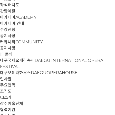
좌석배치도
관람예절
아카데미
ACADEMY
아카데미 안내
수강신청
공지사항
커뮤니티
COMMUNITY
공지사항
1:1 문의
대구국제오페라축제
DAEGU INTERNATIONAL OPERA
FESTIVAL
대구오페라하우스
DAEGUOPERAHOUSE
인사말
주요연혁
조직도
CI소개
상주예술단체
협력기관