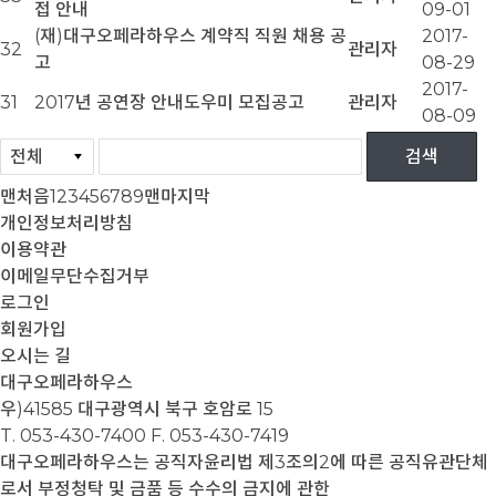
접 안내
09-01
(재)대구오페라하우스 계약직 직원 채용 공
2017-
32
관리자
고
08-29
2017-
31
2017년 공연장 안내도우미 모집공고
관리자
08-09
맨처음
1
2
3
4
5
6
7
8
9
맨마지막
개인정보처리방침
이용약관
이메일무단수집거부
로그인
회원가입
오시는 길
대구오페라하우스
우)41585 대구광역시 북구 호암로 15
T. 053-430-7400
F. 053-430-7419
대구오페라하우스는 공직자윤리법 제3조의2에 따른 공직유관단체
로서 부정청탁 및 금품 등 수수의 금지에 관한