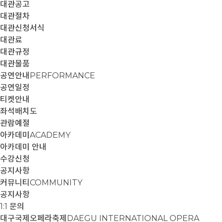
대관공고
대관절차
대관신청서식
대관료
대관규정
대관물품
공연안내
PERFORMANCE
공연일정
티켓안내
좌석배치도
관람예절
아카데미
ACADEMY
아카데미 안내
수강신청
공지사항
커뮤니티
COMMUNITY
공지사항
1:1 문의
대구국제오페라축제
DAEGU INTERNATIONAL OPERA