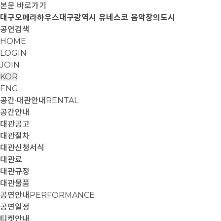
본문 바로가기
대구오페라하우스
대구광역시 유네스코 음악창의도시
공연검색
HOME
LOGIN
JOIN
KOR
ENG
공간·대관안내
RENTAL
공간안내
대관공고
대관절차
대관신청서식
대관료
대관규정
대관물품
공연안내
PERFORMANCE
공연일정
티켓안내