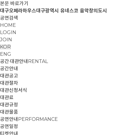
본문 바로가기
대구오페라하우스
대구광역시 유네스코 음악창의도시
공연검색
HOME
LOGIN
JOIN
KOR
ENG
공간·대관안내
RENTAL
공간안내
대관공고
대관절차
대관신청서식
대관료
대관규정
대관물품
공연안내
PERFORMANCE
공연일정
티켓안내