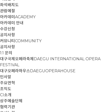
좌석배치도
관람예절
아카데미
ACADEMY
아카데미 안내
수강신청
공지사항
커뮤니티
COMMUNITY
공지사항
1:1 문의
대구국제오페라축제
DAEGU INTERNATIONAL OPERA
FESTIVAL
대구오페라하우스
DAEGUOPERAHOUSE
인사말
주요연혁
조직도
CI소개
상주예술단체
협력기관