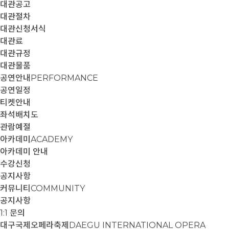
대관공고
대관절차
대관신청서식
대관료
대관규정
대관물품
공연안내
PERFORMANCE
공연일정
티켓안내
좌석배치도
관람예절
아카데미
ACADEMY
아카데미 안내
수강신청
공지사항
커뮤니티
COMMUNITY
공지사항
1:1 문의
대구국제오페라축제
DAEGU INTERNATIONAL OPERA