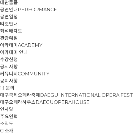
대관물품
공연안내
PERFORMANCE
공연일정
티켓안내
좌석배치도
관람예절
아카데미
ACADEMY
아카데미 안내
수강신청
공지사항
커뮤니티
COMMUNITY
공지사항
1:1 문의
대구국제오페라축제
DAEGU INTERNATIONAL OPERA FEST
대구오페라하우스
DAEGUOPERAHOUSE
인사말
주요연혁
조직도
CI소개