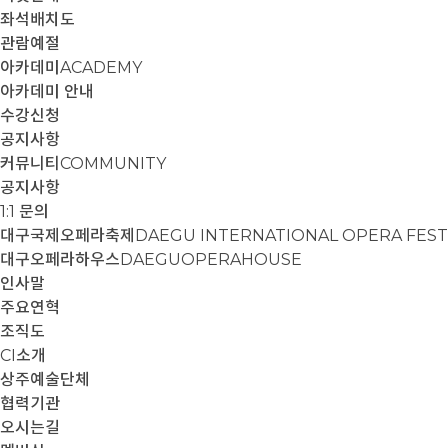
좌석배치도
관람예절
아카데미
ACADEMY
아카데미 안내
수강신청
공지사항
커뮤니티
COMMUNITY
공지사항
1:1 문의
대구국제오페라축제
DAEGU INTERNATIONAL OPERA FEST
대구오페라하우스
DAEGUOPERAHOUSE
인사말
주요연혁
조직도
CI소개
상주예술단체
협력기관
오시는길