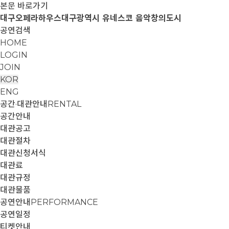
본문 바로가기
대구오페라하우스
대구광역시 유네스코 음악창의도시
공연검색
HOME
LOGIN
JOIN
KOR
ENG
공간·대관안내
RENTAL
공간안내
대관공고
대관절차
대관신청서식
대관료
대관규정
대관물품
공연안내
PERFORMANCE
공연일정
티켓안내