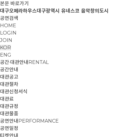
본문 바로가기
대구오페라하우스
대구광역시 유네스코 음악창의도시
공연검색
HOME
LOGIN
JOIN
KOR
ENG
공간·대관안내
RENTAL
공간안내
대관공고
대관절차
대관신청서식
대관료
대관규정
대관물품
공연안내
PERFORMANCE
공연일정
티켓안내