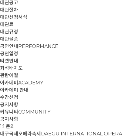
대관공고
대관절차
대관신청서식
대관료
대관규정
대관물품
공연안내
PERFORMANCE
공연일정
티켓안내
좌석배치도
관람예절
아카데미
ACADEMY
아카데미 안내
수강신청
공지사항
커뮤니티
COMMUNITY
공지사항
1:1 문의
대구국제오페라축제
DAEGU INTERNATIONAL OPERA