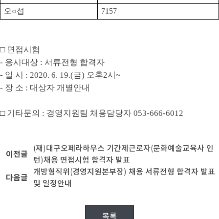
오
○
섭
7157
□
면접시험
-
응시대상
:
서류전형 합격자
-
일 시
: 2020. 6. 19.(
금
)
오후
2
시
~
-
장 소
:
대상자 개별안내
□
기타문의
:
경영지원팀 채용담당자
053-666-6012
(재)대구오페라하우스 기간제근로자(문화예술교육사 인
이전글
턴)채용 면접시험 합격자 발표
개방형직위(경영지원본부장) 채용 서류전형 합격자 발표
다음글
및 일정안내
목록