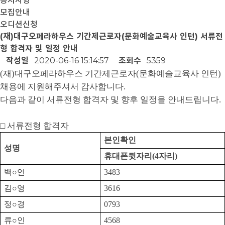
공지사항
모집안내
오디션신청
(재)대구오페라하우스 기간제근로자(문화예술교육사 인턴) 서류전
형 합격자 및 일정 안내
작성일
2020-06-16 15:14:57
조회수
5359
(
재
)
대구오페라하우스 기간제근로자
(
문화예술교육사 인턴
)
채용에 지원해주셔서 감사합니다
.
다음과 같이 서류전형 합격자 및 향후 일정을 안내드립니다
.
□
서류전형 합격자
본인확인
성명
휴대폰뒷자리
(4
자리
)
백
○
연
3483
김
○
영
3616
정
○
경
0793
류
○
인
4568