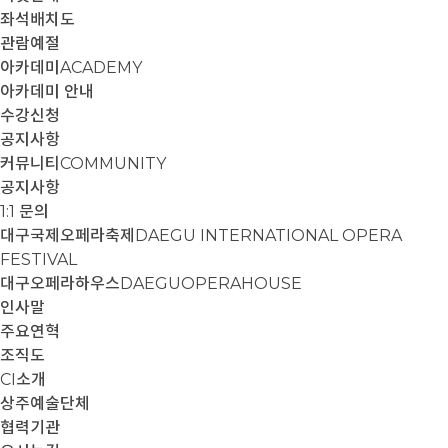
좌석배치도
관람예절
아카데미
ACADEMY
아카데미 안내
수강신청
공지사항
커뮤니티
COMMUNITY
공지사항
1:1 문의
대구국제오페라축제
DAEGU INTERNATIONAL OPERA
FESTIVAL
대구오페라하우스
DAEGUOPERAHOUSE
인사말
주요연혁
조직도
CI소개
상주예술단체
협력기관