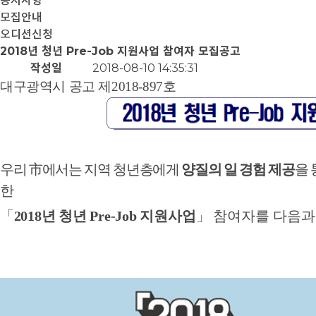
공지사항
모집안내
오디션신청
2018년 청년 Pre-Job 지원사업 참여자 모집공고
작성일
2018-08-10 14:35:31
대구광역시 공고 제
2018-897
호
우리
市
에서는 지역 청년층에게
양질의 일 경험 제공
을
한
「
2018
년 청년
Pre-Job
지
원사업
」
참여자를
다음과
20