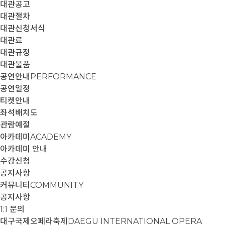
대관공고
대관절차
대관신청서식
대관료
대관규정
대관물품
공연안내
PERFORMANCE
공연일정
티켓안내
좌석배치도
관람예절
아카데미
ACADEMY
아카데미 안내
수강신청
공지사항
커뮤니티
COMMUNITY
공지사항
1:1 문의
대구국제오페라축제
DAEGU INTERNATIONAL OPERA