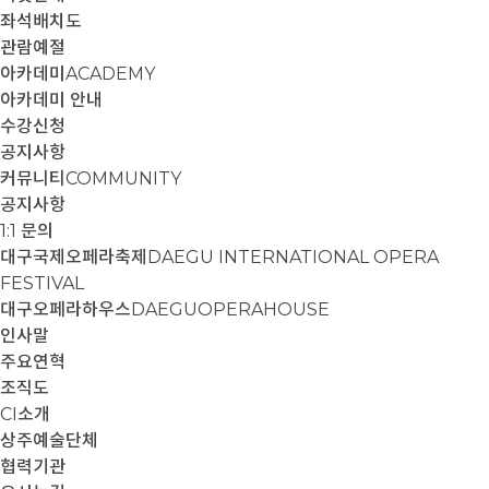
좌석배치도
관람예절
아카데미
ACADEMY
아카데미 안내
수강신청
공지사항
커뮤니티
COMMUNITY
공지사항
1:1 문의
대구국제오페라축제
DAEGU INTERNATIONAL OPERA
FESTIVAL
대구오페라하우스
DAEGUOPERAHOUSE
인사말
주요연혁
조직도
CI소개
상주예술단체
협력기관