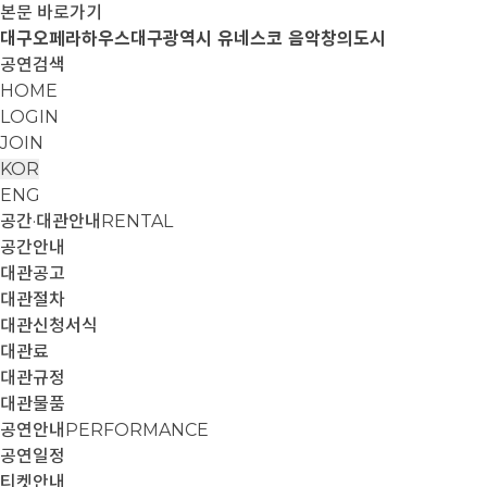
본문 바로가기
대구오페라하우스
대구광역시 유네스코 음악창의도시
공연검색
HOME
LOGIN
JOIN
KOR
ENG
공간·대관안내
RENTAL
공간안내
대관공고
대관절차
대관신청서식
대관료
대관규정
대관물품
공연안내
PERFORMANCE
공연일정
티켓안내