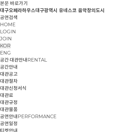
본문 바로가기
대구오페라하우스
대구광역시 유네스코 음악창의도시
공연검색
HOME
LOGIN
JOIN
KOR
ENG
공간·대관안내
RENTAL
공간안내
대관공고
대관절차
대관신청서식
대관료
대관규정
대관물품
공연안내
PERFORMANCE
공연일정
티켓안내