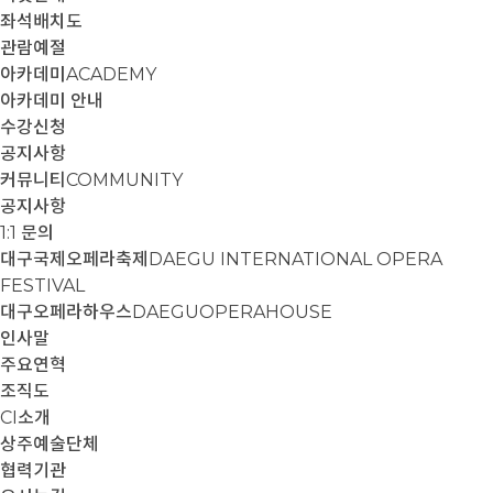
좌석배치도
관람예절
아카데미
ACADEMY
아카데미 안내
수강신청
공지사항
커뮤니티
COMMUNITY
공지사항
1:1 문의
대구국제오페라축제
DAEGU INTERNATIONAL OPERA
FESTIVAL
대구오페라하우스
DAEGUOPERAHOUSE
인사말
주요연혁
조직도
CI소개
상주예술단체
협력기관