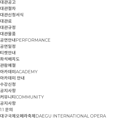
대관공고
대관절차
대관신청서식
대관료
대관규정
대관물품
공연안내
PERFORMANCE
공연일정
티켓안내
좌석배치도
관람예절
아카데미
ACADEMY
아카데미 안내
수강신청
공지사항
커뮤니티
COMMUNITY
공지사항
1:1 문의
대구국제오페라축제
DAEGU INTERNATIONAL OPERA