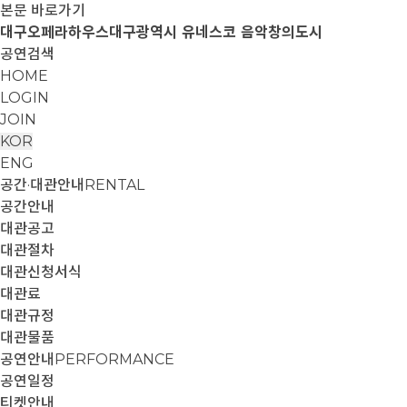
본문 바로가기
대구오페라하우스
대구광역시 유네스코 음악창의도시
공연검색
HOME
LOGIN
JOIN
KOR
ENG
공간·대관안내
RENTAL
공간안내
대관공고
대관절차
대관신청서식
대관료
대관규정
대관물품
공연안내
PERFORMANCE
공연일정
티켓안내