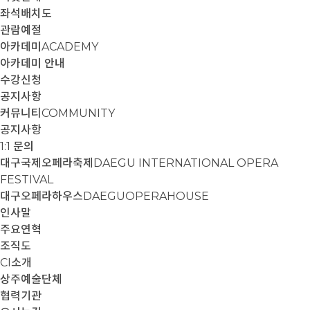
좌석배치도
관람예절
아카데미
ACADEMY
아카데미 안내
수강신청
공지사항
커뮤니티
COMMUNITY
공지사항
1:1 문의
대구국제오페라축제
DAEGU INTERNATIONAL OPERA
FESTIVAL
대구오페라하우스
DAEGUOPERAHOUSE
인사말
주요연혁
조직도
CI소개
상주예술단체
협력기관