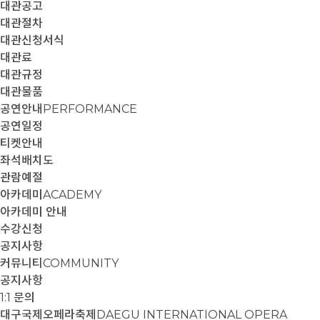
대관공고
대관절차
대관신청서식
대관료
대관규정
대관물품
공연안내
PERFORMANCE
공연일정
티켓안내
좌석배치도
관람예절
아카데미
ACADEMY
아카데미 안내
수강신청
공지사항
커뮤니티
COMMUNITY
공지사항
1:1 문의
대구국제오페라축제
DAEGU INTERNATIONAL OPERA