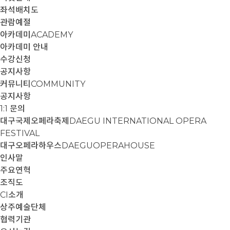
좌석배치도
관람예절
아카데미
ACADEMY
아카데미 안내
수강신청
공지사항
커뮤니티
COMMUNITY
공지사항
1:1 문의
대구국제오페라축제
DAEGU INTERNATIONAL OPERA
FESTIVAL
대구오페라하우스
DAEGUOPERAHOUSE
인사말
주요연혁
조직도
CI소개
상주예술단체
협력기관