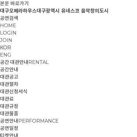
본문 바로가기
대구오페라하우스
대구광역시 유네스코 음악창의도시
공연검색
HOME
LOGIN
JOIN
KOR
ENG
공간·대관안내
RENTAL
공간안내
대관공고
대관절차
대관신청서식
대관료
대관규정
대관물품
공연안내
PERFORMANCE
공연일정
티켓안내