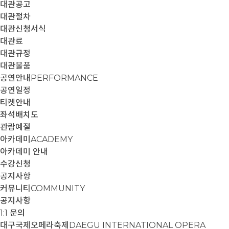
대관공고
대관절차
대관신청서식
대관료
대관규정
대관물품
공연안내
PERFORMANCE
공연일정
티켓안내
좌석배치도
관람예절
아카데미
ACADEMY
아카데미 안내
수강신청
공지사항
커뮤니티
COMMUNITY
공지사항
1:1 문의
대구국제오페라축제
DAEGU INTERNATIONAL OPERA