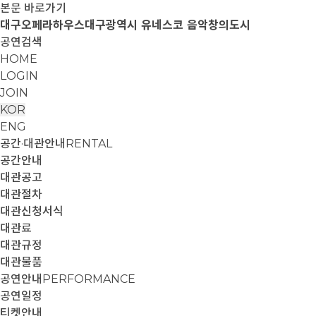
본문 바로가기
대구오페라하우스
대구광역시 유네스코 음악창의도시
공연검색
HOME
LOGIN
JOIN
KOR
ENG
공간·대관안내
RENTAL
공간안내
대관공고
대관절차
대관신청서식
대관료
대관규정
대관물품
공연안내
PERFORMANCE
공연일정
티켓안내