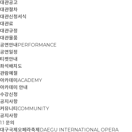
대관공고
대관절차
대관신청서식
대관료
대관규정
대관물품
공연안내
PERFORMANCE
공연일정
티켓안내
좌석배치도
관람예절
아카데미
ACADEMY
아카데미 안내
수강신청
공지사항
커뮤니티
COMMUNITY
공지사항
1:1 문의
대구국제오페라축제
DAEGU INTERNATIONAL OPERA