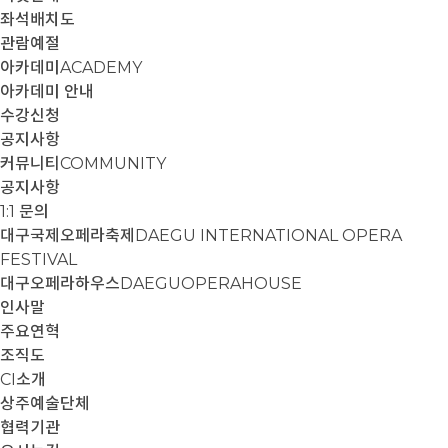
좌석배치도
관람예절
아카데미
ACADEMY
아카데미 안내
수강신청
공지사항
커뮤니티
COMMUNITY
공지사항
1:1 문의
대구국제오페라축제
DAEGU INTERNATIONAL OPERA
FESTIVAL
대구오페라하우스
DAEGUOPERAHOUSE
인사말
주요연혁
조직도
CI소개
상주예술단체
협력기관