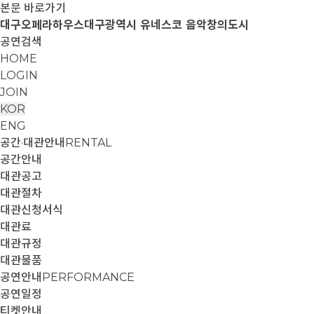
본문 바로가기
대구오페라하우스
대구광역시 유네스코 음악창의도시
공연검색
HOME
LOGIN
JOIN
KOR
ENG
공간·대관안내
RENTAL
공간안내
대관공고
대관절차
대관신청서식
대관료
대관규정
대관물품
공연안내
PERFORMANCE
공연일정
티켓안내