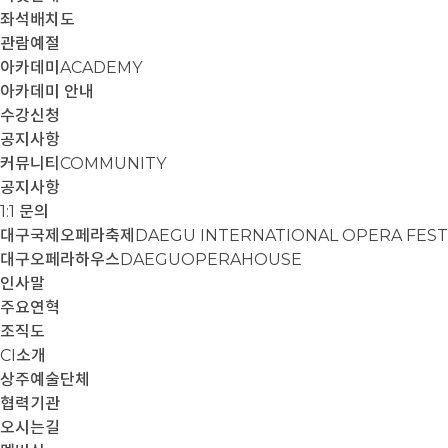
좌석배치도
관람예절
아카데미
ACADEMY
아카데미 안내
수강신청
공지사항
커뮤니티
COMMUNITY
공지사항
1:1 문의
대구국제오페라축제
DAEGU INTERNATIONAL OPERA FEST
대구오페라하우스
DAEGUOPERAHOUSE
인사말
주요연혁
조직도
CI소개
상주예술단체
협력기관
오시는길