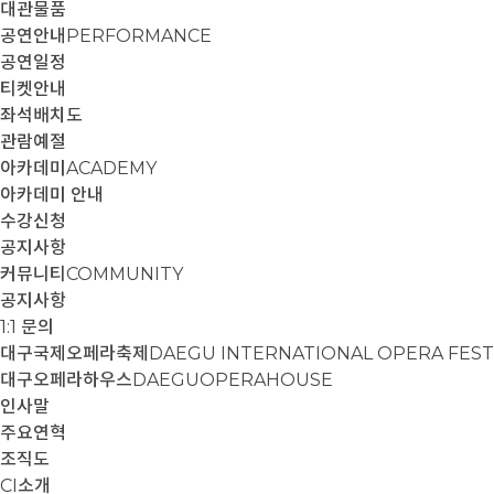
대관물품
공연안내
PERFORMANCE
공연일정
티켓안내
좌석배치도
관람예절
아카데미
ACADEMY
아카데미 안내
수강신청
공지사항
커뮤니티
COMMUNITY
공지사항
1:1 문의
대구국제오페라축제
DAEGU INTERNATIONAL OPERA FEST
대구오페라하우스
DAEGUOPERAHOUSE
인사말
주요연혁
조직도
CI소개