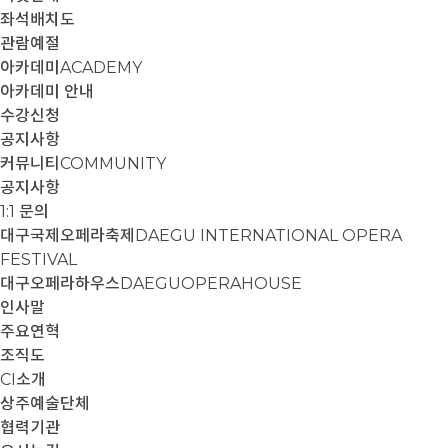
좌석배치도
관람예절
아카데미
ACADEMY
아카데미 안내
수강신청
공지사항
커뮤니티
COMMUNITY
공지사항
1:1 문의
대구국제오페라축제
DAEGU INTERNATIONAL OPERA
FESTIVAL
대구오페라하우스
DAEGUOPERAHOUSE
인사말
주요연혁
조직도
CI소개
상주예술단체
협력기관