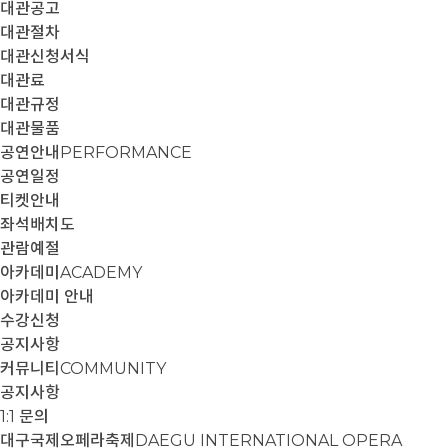
대관공고
대관절차
대관신청서식
대관료
대관규정
대관물품
공연안내
PERFORMANCE
공연일정
티켓안내
좌석배치도
관람예절
아카데미
ACADEMY
아카데미 안내
수강신청
공지사항
커뮤니티
COMMUNITY
공지사항
1:1 문의
대구국제오페라축제
DAEGU INTERNATIONAL OPERA