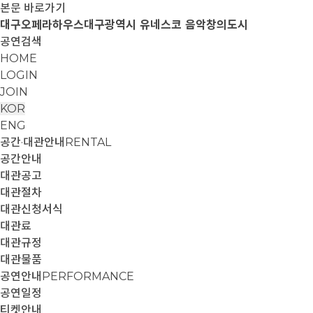
본문 바로가기
대구오페라하우스
대구광역시 유네스코 음악창의도시
공연검색
HOME
LOGIN
JOIN
KOR
ENG
공간·대관안내
RENTAL
공간안내
대관공고
대관절차
대관신청서식
대관료
대관규정
대관물품
공연안내
PERFORMANCE
공연일정
티켓안내