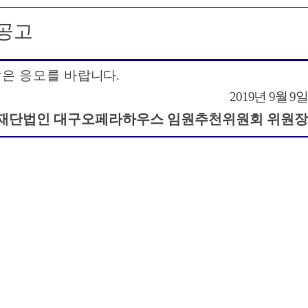
공고
은 응모를 바
랍니다
.
2019
년
9
월
9
일
재단법인 대구오페라하우스 임원추천위원회 위원장