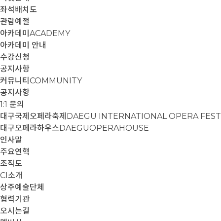
좌석배치도
관람예절
아카데미
ACADEMY
아카데미 안내
수강신청
공지사항
커뮤니티
COMMUNITY
공지사항
1:1 문의
대구국제오페라축제
DAEGU INTERNATIONAL OPERA FEST
대구오페라하우스
DAEGUOPERAHOUSE
인사말
주요연혁
조직도
CI소개
상주예술단체
협력기관
오시는길