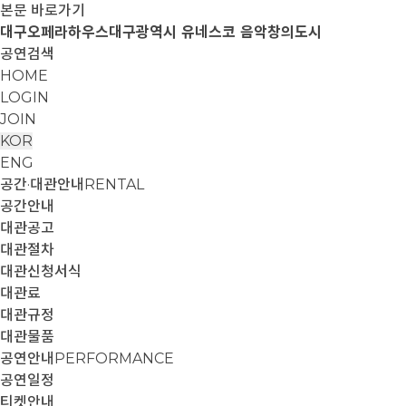
본문 바로가기
대구오페라하우스
대구광역시 유네스코 음악창의도시
공연검색
HOME
LOGIN
JOIN
KOR
ENG
공간·대관안내
RENTAL
공간안내
대관공고
대관절차
대관신청서식
대관료
대관규정
대관물품
공연안내
PERFORMANCE
공연일정
티켓안내