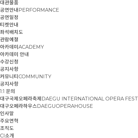
대관물품
공연안내
PERFORMANCE
공연일정
티켓안내
좌석배치도
관람예절
아카데미
ACADEMY
아카데미 안내
수강신청
공지사항
커뮤니티
COMMUNITY
공지사항
1:1 문의
대구국제오페라축제
DAEGU INTERNATIONAL OPERA FEST
대구오페라하우스
DAEGUOPERAHOUSE
인사말
주요연혁
조직도
CI소개