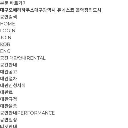
본문 바로가기
대구오페라하우스
대구광역시 유네스코 음악창의도시
공연검색
HOME
LOGIN
JOIN
KOR
ENG
공간·대관안내
RENTAL
공간안내
대관공고
대관절차
대관신청서식
대관료
대관규정
대관물품
공연안내
PERFORMANCE
공연일정
티켓안내