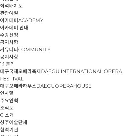
좌석배치도
관람예절
아카데미
ACADEMY
아카데미 안내
수강신청
공지사항
커뮤니티
COMMUNITY
공지사항
1:1 문의
대구국제오페라축제
DAEGU INTERNATIONAL OPERA
FESTIVAL
대구오페라하우스
DAEGUOPERAHOUSE
인사말
주요연혁
조직도
CI소개
상주예술단체
협력기관