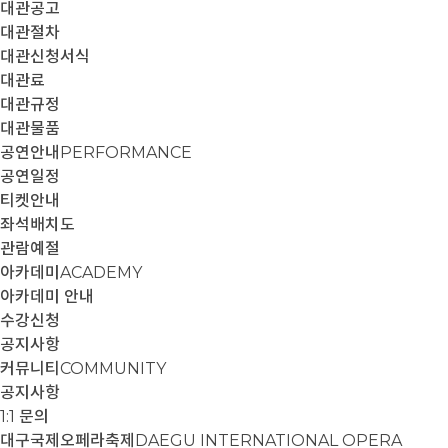
대관공고
대관절차
대관신청서식
대관료
대관규정
대관물품
공연안내
PERFORMANCE
공연일정
티켓안내
좌석배치도
관람예절
아카데미
ACADEMY
아카데미 안내
수강신청
공지사항
커뮤니티
COMMUNITY
공지사항
1:1 문의
대구국제오페라축제
DAEGU INTERNATIONAL OPERA