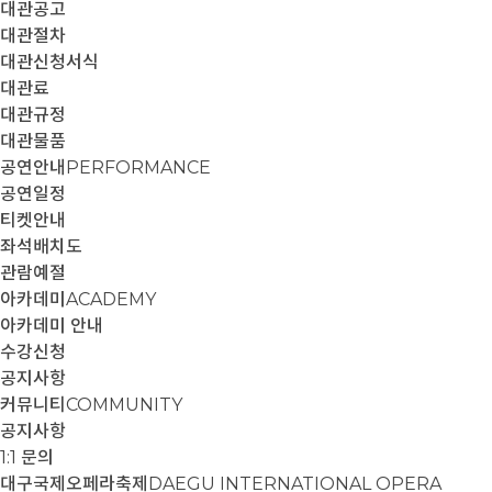
대관공고
대관절차
대관신청서식
대관료
대관규정
대관물품
공연안내
PERFORMANCE
공연일정
티켓안내
좌석배치도
관람예절
아카데미
ACADEMY
아카데미 안내
수강신청
공지사항
커뮤니티
COMMUNITY
공지사항
1:1 문의
대구국제오페라축제
DAEGU INTERNATIONAL OPERA