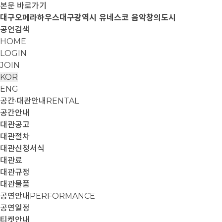
본문 바로가기
대구오페라하우스
대구광역시 유네스코 음악창의도시
공연검색
HOME
LOGIN
JOIN
KOR
ENG
공간·대관안내
RENTAL
공간안내
대관공고
대관절차
대관신청서식
대관료
대관규정
대관물품
공연안내
PERFORMANCE
공연일정
티켓안내