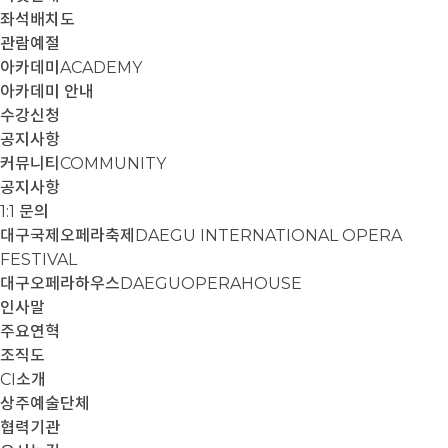
좌석배치도
관람예절
아카데미
ACADEMY
아카데미 안내
수강신청
공지사항
커뮤니티
COMMUNITY
공지사항
1:1 문의
대구국제오페라축제
DAEGU INTERNATIONAL OPERA
FESTIVAL
대구오페라하우스
DAEGUOPERAHOUSE
인사말
주요연혁
조직도
CI소개
상주예술단체
협력기관