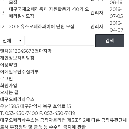
모집
08-16
대구국제오페라축제 자원활동가 <10기 오
2016-
13
관리자
페라필> 모집
07-05
2016-
12
2016 유스오페라콰이어 단원 모집
관리자
04-07
맨처음
1
2
3
4
5
6
7
8
맨마지막
개인정보처리방침
이용약관
이메일무단수집거부
로그인
회원가입
오시는 길
대구오페라하우스
우)41585 대구광역시 북구 호암로 15
T. 053-430-7400
F. 053-430-7419
대구오페라하우스는 공직자윤리법 제3조의2에 따른 공직유관단체
로서 부정청탁 및 금품 등 수수의 금지에 관한