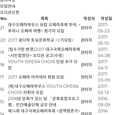
공지사항
모집안내
오디션신청
No.
제목
작성자
작성일
대구오페라하우스 유럽 오페라축제 투어, <
2017-
21
관리자
푸치니 오페라 여행> 참가자 모집
05-23
2017-
20
2017 꿈다락 토요문화학교 <2기모집>
관리자
05-10
(접수기한 변경)2017 대구국제오페라축제
2017-
19
관리자
<시민합창단> 오디션 공고(수정)
04-28
YOUTH OPERA CHOIR 단원 추가 모
2017-
18
관리자
집
04-11
2017-
17
2017 오페라 아카데미 회원 모집
관리자
03-09
(재)대구오페라하우스 YOUTH OPERA
2017-
16
관리자
CHOIR 지휘자 모집
02-13
2016년 문화가 있는 날 「문화융합프로그
2016-
15
관리자
램」민간예술단체 공모 안내
09-09
제14회 대구국제오페라축제 <관객평론가>
2016-
14
관리자