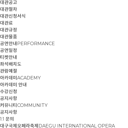
대관공고
대관절차
대관신청서식
대관료
대관규정
대관물품
공연안내
PERFORMANCE
공연일정
티켓안내
좌석배치도
관람예절
아카데미
ACADEMY
아카데미 안내
수강신청
공지사항
커뮤니티
COMMUNITY
공지사항
1:1 문의
대구국제오페라축제
DAEGU INTERNATIONAL OPERA