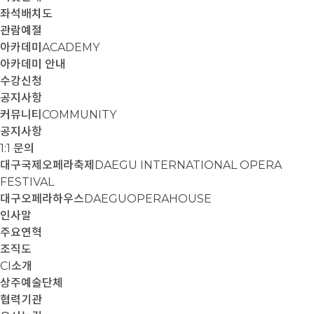
좌석배치도
관람예절
아카데미
ACADEMY
아카데미 안내
수강신청
공지사항
커뮤니티
COMMUNITY
공지사항
1:1 문의
대구국제오페라축제
DAEGU INTERNATIONAL OPERA
FESTIVAL
대구오페라하우스
DAEGUOPERAHOUSE
인사말
주요연혁
조직도
CI소개
상주예술단체
협력기관