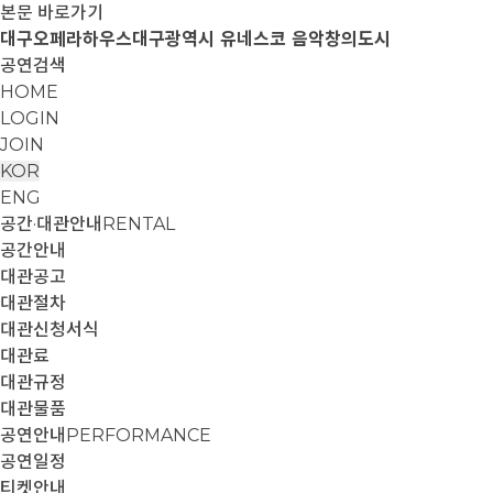
본문 바로가기
대구오페라하우스
대구광역시 유네스코 음악창의도시
공연검색
HOME
LOGIN
JOIN
KOR
ENG
공간·대관안내
RENTAL
공간안내
대관공고
대관절차
대관신청서식
대관료
대관규정
대관물품
공연안내
PERFORMANCE
공연일정
티켓안내