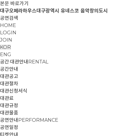
본문 바로가기
대구오페라하우스
대구광역시 유네스코 음악창의도시
공연검색
HOME
LOGIN
JOIN
KOR
ENG
공간·대관안내
RENTAL
공간안내
대관공고
대관절차
대관신청서식
대관료
대관규정
대관물품
공연안내
PERFORMANCE
공연일정
티켓안내