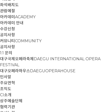
좌석배치도
관람예절
아카데미
ACADEMY
아카데미 안내
수강신청
공지사항
커뮤니티
COMMUNITY
공지사항
1:1 문의
대구국제오페라축제
DAEGU INTERNATIONAL OPERA
FESTIVAL
대구오페라하우스
DAEGUOPERAHOUSE
인사말
주요연혁
조직도
CI소개
상주예술단체
협력기관