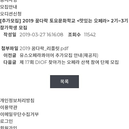
공지사항
모집안내
오디션신청
[추가모집] 2019 꿈다락 토요문화학교 <맛있는 오페라> 2기~3기
참가학생 모집
작성일
2019-03-27 16:16:08
조회수
11542
첨부파일
2019 꿈다락_리플릿.pdf
이전글
유스오페라콰이어 추가모집 안내(재공지)
다음글
제 17회 DIOF 찾아가는 오페라 산책 참여 단체 모집
목록
개인정보처리방침
이용약관
이메일무단수집거부
로그인
회원가입