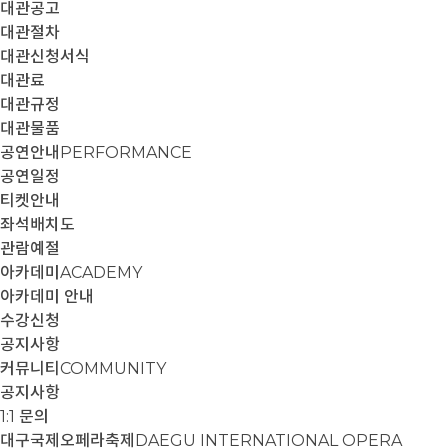
대관공고
대관절차
대관신청서식
대관료
대관규정
대관물품
공연안내
PERFORMANCE
공연일정
티켓안내
좌석배치도
관람예절
아카데미
ACADEMY
아카데미 안내
수강신청
공지사항
커뮤니티
COMMUNITY
공지사항
1:1 문의
대구국제오페라축제
DAEGU INTERNATIONAL OPERA