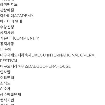
좌석배치도
관람예절
아카데미
ACADEMY
아카데미 안내
수강신청
공지사항
커뮤니티
COMMUNITY
공지사항
1:1 문의
대구국제오페라축제
DAEGU INTERNATIONAL OPERA
FESTIVAL
대구오페라하우스
DAEGUOPERAHOUSE
인사말
주요연혁
조직도
CI소개
상주예술단체
협력기관