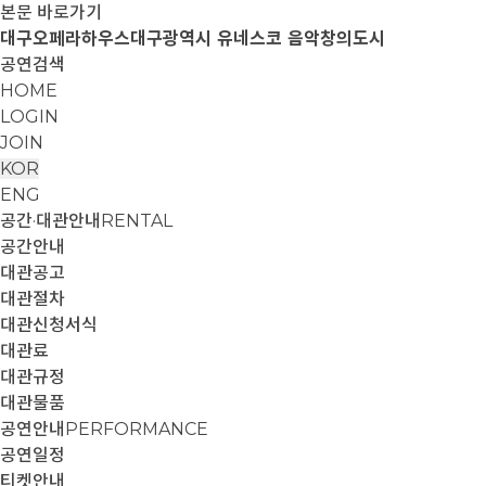
본문 바로가기
대구오페라하우스
대구광역시 유네스코 음악창의도시
공연검색
HOME
LOGIN
JOIN
KOR
ENG
공간·대관안내
RENTAL
공간안내
대관공고
대관절차
대관신청서식
대관료
대관규정
대관물품
공연안내
PERFORMANCE
공연일정
티켓안내