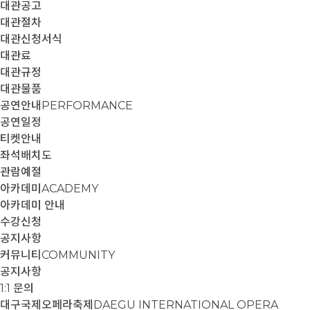
대관공고
대관절차
대관신청서식
대관료
대관규정
대관물품
공연안내
PERFORMANCE
공연일정
티켓안내
좌석배치도
관람예절
아카데미
ACADEMY
아카데미 안내
수강신청
공지사항
커뮤니티
COMMUNITY
공지사항
1:1 문의
대구국제오페라축제
DAEGU INTERNATIONAL OPERA