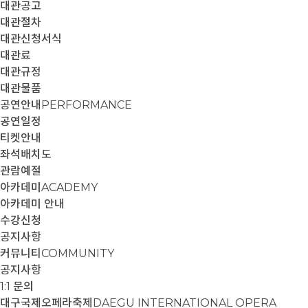
대관공고
대관절차
대관신청서식
대관료
대관규정
대관물품
공연안내
PERFORMANCE
공연일정
티켓안내
좌석배치도
관람예절
아카데미
ACADEMY
아카데미 안내
수강신청
공지사항
커뮤니티
COMMUNITY
공지사항
1:1 문의
대구국제오페라축제
DAEGU INTERNATIONAL OPERA