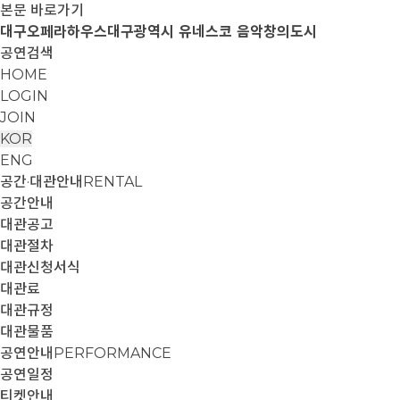
본문 바로가기
대구오페라하우스
대구광역시 유네스코 음악창의도시
공연검색
HOME
LOGIN
JOIN
KOR
ENG
공간·대관안내
RENTAL
공간안내
대관공고
대관절차
대관신청서식
대관료
대관규정
대관물품
공연안내
PERFORMANCE
공연일정
티켓안내