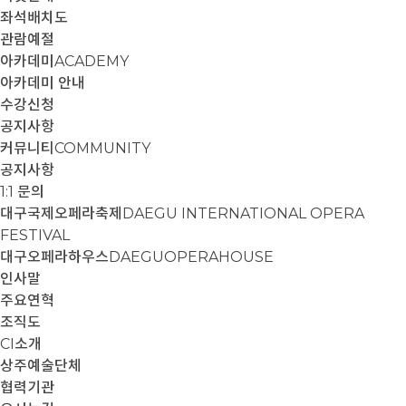
좌석배치도
관람예절
아카데미
ACADEMY
아카데미 안내
수강신청
공지사항
커뮤니티
COMMUNITY
공지사항
1:1 문의
대구국제오페라축제
DAEGU INTERNATIONAL OPERA
FESTIVAL
대구오페라하우스
DAEGUOPERAHOUSE
인사말
주요연혁
조직도
CI소개
상주예술단체
협력기관