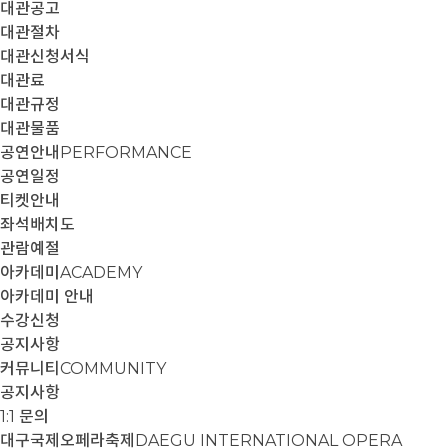
대관공고
대관절차
대관신청서식
대관료
대관규정
대관물품
공연안내
PERFORMANCE
공연일정
티켓안내
좌석배치도
관람예절
아카데미
ACADEMY
아카데미 안내
수강신청
공지사항
커뮤니티
COMMUNITY
공지사항
1:1 문의
대구국제오페라축제
DAEGU INTERNATIONAL OPERA