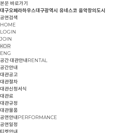
본문 바로가기
대구오페라하우스
대구광역시 유네스코 음악창의도시
공연검색
HOME
LOGIN
JOIN
KOR
ENG
공간·대관안내
RENTAL
공간안내
대관공고
대관절차
대관신청서식
대관료
대관규정
대관물품
공연안내
PERFORMANCE
공연일정
티켓안내