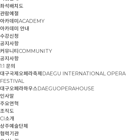
좌석배치도
관람예절
아카데미
ACADEMY
아카데미 안내
수강신청
공지사항
커뮤니티
COMMUNITY
공지사항
1:1 문의
대구국제오페라축제
DAEGU INTERNATIONAL OPERA
FESTIVAL
대구오페라하우스
DAEGUOPERAHOUSE
인사말
주요연혁
조직도
CI소개
상주예술단체
협력기관