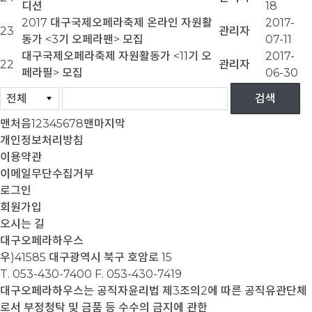
디션
18
2017 대구국제오페라축제 온라인 자원활
2017-
23
관리자
동가 <3기 오페라팬> 모집
07-11
대구국제오페라축제 자원활동가 <11기 오
2017-
22
관리자
페라필> 모집
06-30
맨처음
1
2
3
4
5
6
7
8
맨마지막
개인정보처리방침
이용약관
이메일무단수집거부
로그인
회원가입
오시는 길
대구오페라하우스
우)41585 대구광역시 북구 호암로 15
T. 053-430-7400
F. 053-430-7419
대구오페라하우스는 공직자윤리법 제3조의2에 따른 공직유관단체
로서 부정청탁 및 금품 등 수수의 금지에 관한