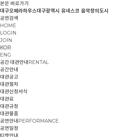
본문 바로가기
대구오페라하우스
대구광역시 유네스코 음악창의도시
공연검색
HOME
LOGIN
JOIN
KOR
ENG
공간·대관안내
RENTAL
공간안내
대관공고
대관절차
대관신청서식
대관료
대관규정
대관물품
공연안내
PERFORMANCE
공연일정
티켓안내