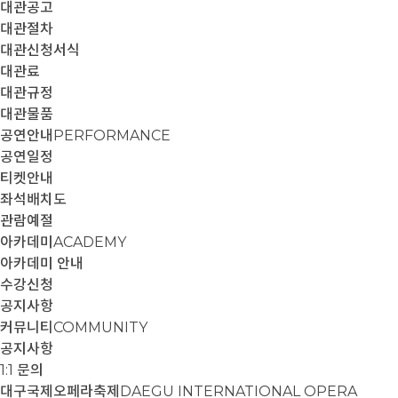
대관공고
대관절차
대관신청서식
대관료
대관규정
대관물품
공연안내
PERFORMANCE
공연일정
티켓안내
좌석배치도
관람예절
아카데미
ACADEMY
아카데미 안내
수강신청
공지사항
커뮤니티
COMMUNITY
공지사항
1:1 문의
대구국제오페라축제
DAEGU INTERNATIONAL OPERA