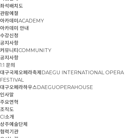
좌석배치도
관람예절
아카데미
ACADEMY
아카데미 안내
수강신청
공지사항
커뮤니티
COMMUNITY
공지사항
1:1 문의
대구국제오페라축제
DAEGU INTERNATIONAL OPERA
FESTIVAL
대구오페라하우스
DAEGUOPERAHOUSE
인사말
주요연혁
조직도
CI소개
상주예술단체
협력기관