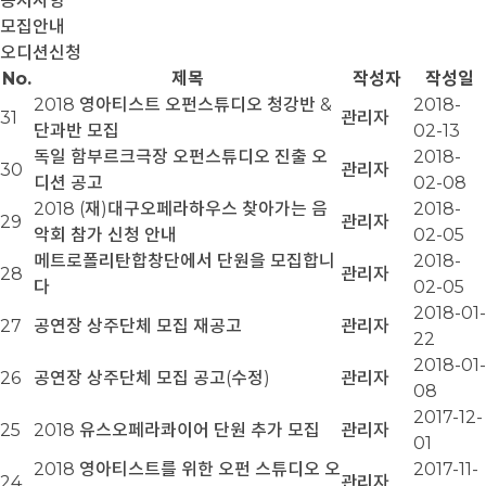
공지사항
모집안내
오디션신청
No.
제목
작성자
작성일
2018 영아티스트 오펀스튜디오 청강반 &
2018-
31
관리자
단과반 모집
02-13
독일 함부르크극장 오펀스튜디오 진출 오
2018-
30
관리자
디션 공고
02-08
2018 (재)대구오페라하우스 찾아가는 음
2018-
29
관리자
악회 참가 신청 안내
02-05
메트로폴리탄합창단에서 단원을 모집합니
2018-
28
관리자
다
02-05
2018-01-
27
공연장 상주단체 모집 재공고
관리자
22
2018-01-
26
공연장 상주단체 모집 공고(수정)
관리자
08
2017-12-
25
2018 유스오페라콰이어 단원 추가 모집
관리자
01
2018 영아티스트를 위한 오펀 스튜디오 오
2017-11-
24
관리자