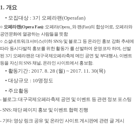
1.
개요
•
모집대상
: 3
기 오페라
팬(Operafan)
○
오페라팬(Opera Fan)
: 오페라(Opera_와 팬(Fan)의 합성어로, 오페라와
공연문화에 열광하는
사람들을 뜻함
○ 소셜네트워크서비스(이하 SNS) 및 블로그 등 온라인 홍보 강화 추세에
따라 동시다발적 홍보
를 위한 활동가 를 선발하여 운영코자 하며, 선발
된 3기 오페라팬은 대구국제오페라축제
메인 공연 및 부대행사, 이벤트
등을 자신의 SNS 채널, 온라인 사이트에서 홍보함.
•
활동기간
: 2017. 8. 28 (
월
) ~ 2017. 11. 30(
목)
• 대
상규모
:
10명정도
•
주요활동
- 블로그: 대구국제오페라축제 공연 및 이벤트 등 관련 정보 포스팅
- SNS: 재단 페이지 홍보 및 이벤트 협력 진행
- 기타: 영상 링크 공유 및 온라인 사이트 게시판에 관련 글 게시