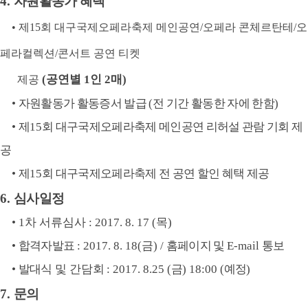
4.
자원활동가 혜택
•
제15회 대구국제오페라축제 메인공연/오페라 콘체르탄테/오
페라컬렉션/콘서트 공연 티켓
(공연별 1인 2매)
제공
•
자원활동가 활동증서 발급
(
전 기간 활동한 자에 한함
)
•
제
15
회 대구국제오페라축제 메인공연 리허설 관람 기회 제
공
•
제
15
회 대구국제오페라축제 전 공연 할인 혜택 제공
6.
심사
일정
•
1
차 서류심사
: 2017. 8. 17 (
목)
•
합격자발표
: 2017. 8. 18(
금) /
홈페이지 및
E-mail
통보
•
발대식
및 간담회
: 2017. 8.25 (
금
) 18:00
(예정)
7.
문의