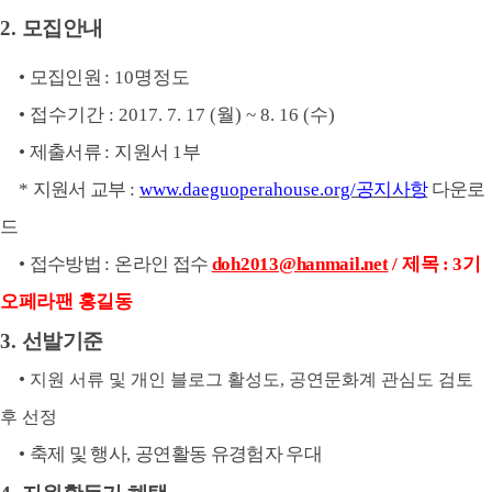
2.
모집안내
•
모집인원
: 10명정도
•
접수기간
: 2017. 7. 17 (
월) ~ 8. 16 (
수
)
•
제출서류
:
지원서
1
부
*
지원서 교부
:
www.daeguoperahouse.org/
공지사항
다운로
드
•
접수방법
:
온라인 접수
doh2013@hanmail.net
/
제목
: 3
기
오페라팬 홍길동
3.
선발기준
•
지원 서류 및 개인 블로그 활성도, 공연문화계 관심도 검토
후 선정
•
축제 및 행사
,
공연활동 유경험자 우대