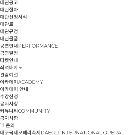
대관공고
대관절차
대관신청서식
대관료
대관규정
대관물품
공연안내
PERFORMANCE
공연일정
티켓안내
좌석배치도
관람예절
아카데미
ACADEMY
아카데미 안내
수강신청
공지사항
커뮤니티
COMMUNITY
공지사항
1:1 문의
대구국제오페라축제
DAEGU INTERNATIONAL OPERA