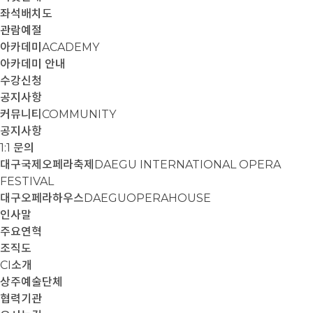
좌석배치도
관람예절
아카데미
ACADEMY
아카데미 안내
수강신청
공지사항
커뮤니티
COMMUNITY
공지사항
1:1 문의
대구국제오페라축제
DAEGU INTERNATIONAL OPERA
FESTIVAL
대구오페라하우스
DAEGUOPERAHOUSE
인사말
주요연혁
조직도
CI소개
상주예술단체
협력기관