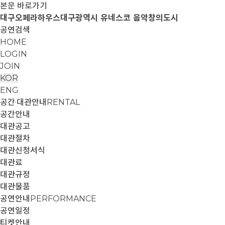
본문 바로가기
대구오페라하우스
대구광역시 유네스코 음악창의도시
공연검색
HOME
LOGIN
JOIN
KOR
ENG
공간·대관안내
RENTAL
공간안내
대관공고
대관절차
대관신청서식
대관료
대관규정
대관물품
공연안내
PERFORMANCE
공연일정
티켓안내