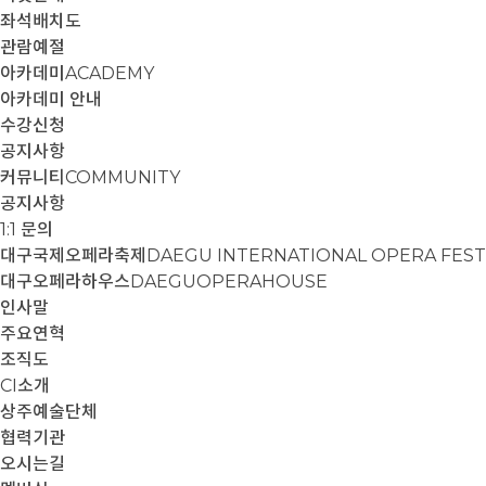
좌석배치도
관람예절
아카데미
ACADEMY
아카데미 안내
수강신청
공지사항
커뮤니티
COMMUNITY
공지사항
1:1 문의
대구국제오페라축제
DAEGU INTERNATIONAL OPERA FEST
대구오페라하우스
DAEGUOPERAHOUSE
인사말
주요연혁
조직도
CI소개
상주예술단체
협력기관
오시는길