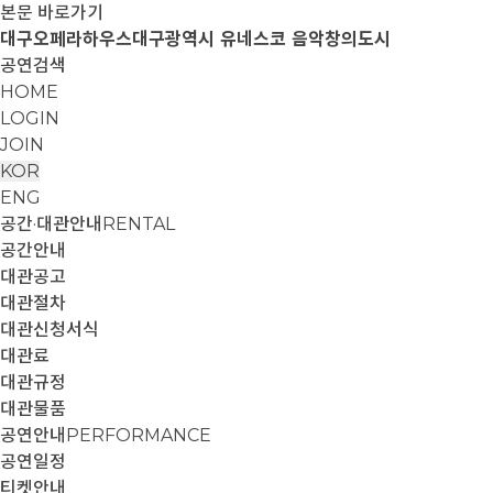
본문 바로가기
대구오페라하우스
대구광역시 유네스코 음악창의도시
공연검색
HOME
LOGIN
JOIN
KOR
ENG
공간·대관안내
RENTAL
공간안내
대관공고
대관절차
대관신청서식
대관료
대관규정
대관물품
공연안내
PERFORMANCE
공연일정
티켓안내