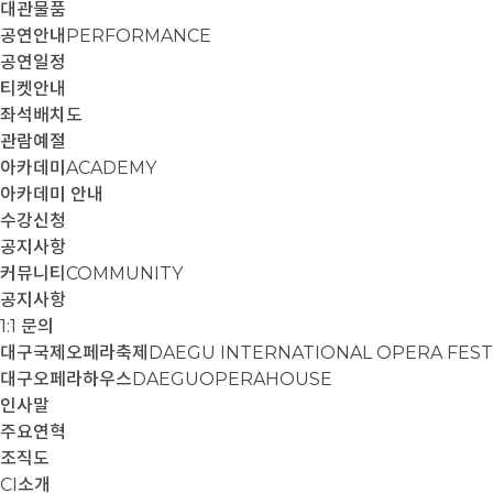
대관물품
공연안내
PERFORMANCE
공연일정
티켓안내
좌석배치도
관람예절
아카데미
ACADEMY
아카데미 안내
수강신청
공지사항
커뮤니티
COMMUNITY
공지사항
1:1 문의
대구국제오페라축제
DAEGU INTERNATIONAL OPERA FEST
대구오페라하우스
DAEGUOPERAHOUSE
인사말
주요연혁
조직도
CI소개