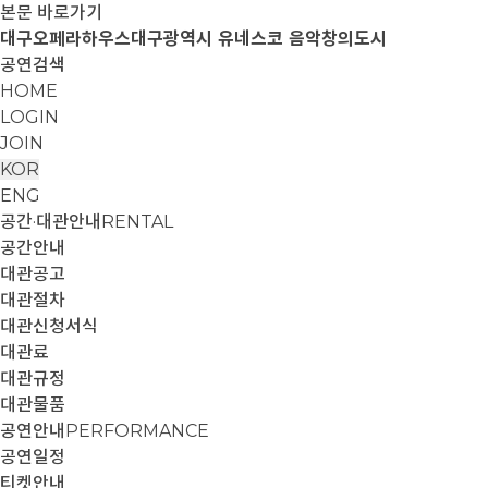
본문 바로가기
대구오페라하우스
대구광역시 유네스코 음악창의도시
공연검색
HOME
LOGIN
JOIN
KOR
ENG
공간·대관안내
RENTAL
공간안내
대관공고
대관절차
대관신청서식
대관료
대관규정
대관물품
공연안내
PERFORMANCE
공연일정
티켓안내