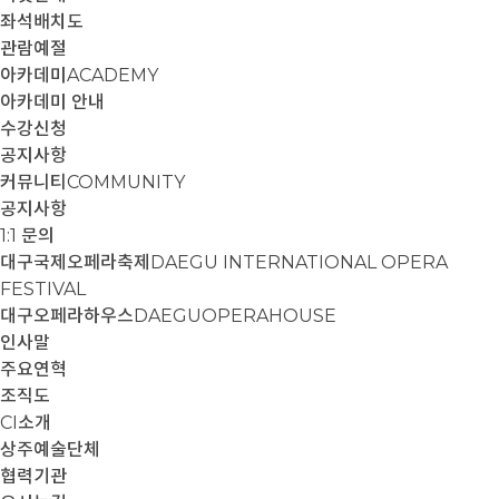
좌석배치도
관람예절
아카데미
ACADEMY
아카데미 안내
수강신청
공지사항
커뮤니티
COMMUNITY
공지사항
1:1 문의
대구국제오페라축제
DAEGU INTERNATIONAL OPERA
FESTIVAL
대구오페라하우스
DAEGUOPERAHOUSE
인사말
주요연혁
조직도
CI소개
상주예술단체
협력기관