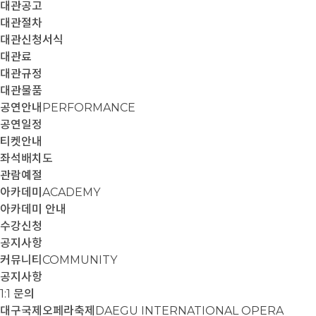
대관공고
대관절차
대관신청서식
대관료
대관규정
대관물품
공연안내
PERFORMANCE
공연일정
티켓안내
좌석배치도
관람예절
아카데미
ACADEMY
아카데미 안내
수강신청
공지사항
커뮤니티
COMMUNITY
공지사항
1:1 문의
대구국제오페라축제
DAEGU INTERNATIONAL OPERA