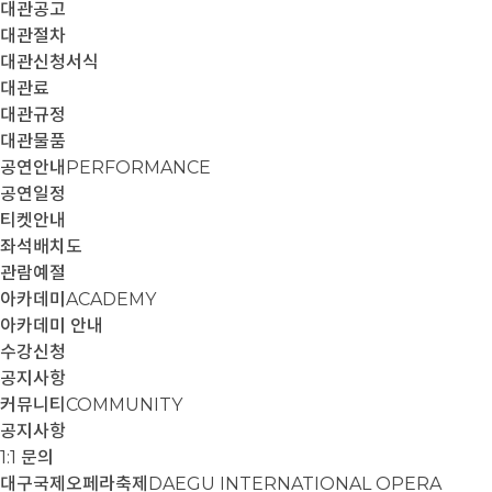
대관공고
대관절차
대관신청서식
대관료
대관규정
대관물품
공연안내
PERFORMANCE
공연일정
티켓안내
좌석배치도
관람예절
아카데미
ACADEMY
아카데미 안내
수강신청
공지사항
커뮤니티
COMMUNITY
공지사항
1:1 문의
대구국제오페라축제
DAEGU INTERNATIONAL OPERA