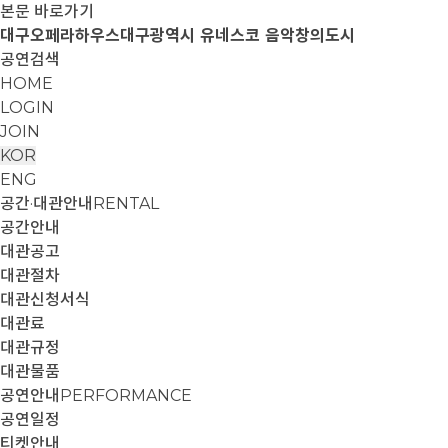
본문 바로가기
대구오페라하우스
대구광역시 유네스코 음악창의도시
공연검색
HOME
LOGIN
JOIN
KOR
ENG
공간·대관안내
RENTAL
공간안내
대관공고
대관절차
대관신청서식
대관료
대관규정
대관물품
공연안내
PERFORMANCE
공연일정
티켓안내