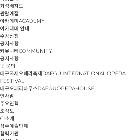
좌석배치도
관람예절
아카데미
ACADEMY
아카데미 안내
수강신청
공지사항
커뮤니티
COMMUNITY
공지사항
1:1 문의
대구국제오페라축제
DAEGU INTERNATIONAL OPERA
FESTIVAL
대구오페라하우스
DAEGUOPERAHOUSE
인사말
주요연혁
조직도
CI소개
상주예술단체
협력기관