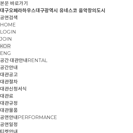
본문 바로가기
대구오페라하우스
대구광역시 유네스코 음악창의도시
공연검색
HOME
LOGIN
JOIN
KOR
ENG
공간·대관안내
RENTAL
공간안내
대관공고
대관절차
대관신청서식
대관료
대관규정
대관물품
공연안내
PERFORMANCE
공연일정
티켓안내