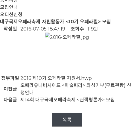
공지사항
모집안내
오디션신청
대구국제오페라축제 자원활동가 <10기 오페라필> 모집
작성일
2016-07-05 18:47:19
조회수
11921
첨부파일
2016 제10기 오페라필 지원서.hwp
오페라유니버시아드 <마술피리> 좌석기부(무료관람) 신
이전글
청안내
다음글
제14회 대구국제오페라축제 <관객평론가> 모집
목록