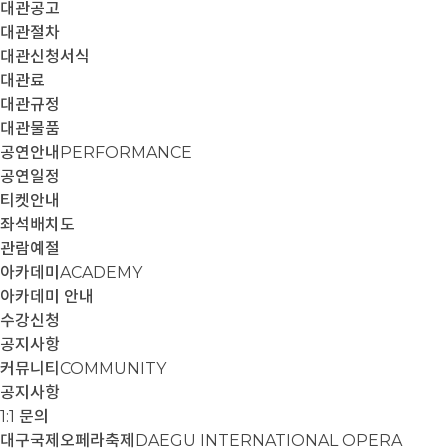
대관공고
대관절차
대관신청서식
대관료
대관규정
대관물품
공연안내
PERFORMANCE
공연일정
티켓안내
좌석배치도
관람예절
아카데미
ACADEMY
아카데미 안내
수강신청
공지사항
커뮤니티
COMMUNITY
공지사항
1:1 문의
대구국제오페라축제
DAEGU INTERNATIONAL OPERA