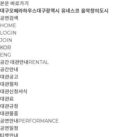
본문 바로가기
대구오페라하우스
대구광역시 유네스코 음악창의도시
공연검색
HOME
LOGIN
JOIN
KOR
ENG
공간·대관안내
RENTAL
공간안내
대관공고
대관절차
대관신청서식
대관료
대관규정
대관물품
공연안내
PERFORMANCE
공연일정
티켓안내