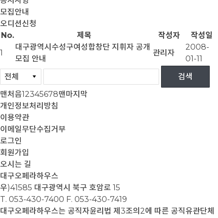
공지사항
모집안내
오디션신청
No.
제목
작성자
작성일
대구광역시수성구여성합창단 지휘자 공개
2008-
1
관리자
모집 안내
01-11
맨처음
1
2
3
4
5
6
7
8
맨마지막
개인정보처리방침
이용약관
이메일무단수집거부
로그인
회원가입
오시는 길
대구오페라하우스
우)41585 대구광역시 북구 호암로 15
T. 053-430-7400
F. 053-430-7419
대구오페라하우스는 공직자윤리법 제3조의2에 따른 공직유관단체