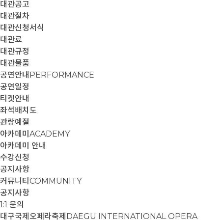
대관공고
대관절차
대관신청서식
대관료
대관규정
대관물품
공연안내
PERFORMANCE
공연일정
티켓안내
좌석배치도
관람예절
아카데미
ACADEMY
아카데미 안내
수강신청
공지사항
커뮤니티
COMMUNITY
공지사항
1:1 문의
대구국제오페라축제
DAEGU INTERNATIONAL OPERA