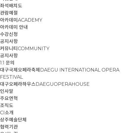
좌석배치도
관람예절
아카데미
ACADEMY
아카데미 안내
수강신청
공지사항
커뮤니티
COMMUNITY
공지사항
1:1 문의
대구국제오페라축제
DAEGU INTERNATIONAL OPERA
FESTIVAL
대구오페라하우스
DAEGUOPERAHOUSE
인사말
주요연혁
조직도
CI소개
상주예술단체
협력기관