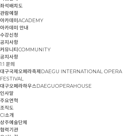
좌석배치도
관람예절
아카데미
ACADEMY
아카데미 안내
수강신청
공지사항
커뮤니티
COMMUNITY
공지사항
1:1 문의
대구국제오페라축제
DAEGU INTERNATIONAL OPERA
FESTIVAL
대구오페라하우스
DAEGUOPERAHOUSE
인사말
주요연혁
조직도
CI소개
상주예술단체
협력기관