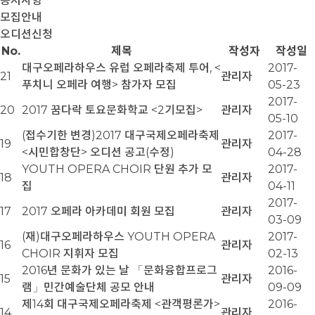
공지사항
모집안내
오디션신청
No.
제목
작성자
작성일
대구오페라하우스 유럽 오페라축제 투어, <
2017-
21
관리자
푸치니 오페라 여행> 참가자 모집
05-23
2017-
20
2017 꿈다락 토요문화학교 <2기모집>
관리자
05-10
(접수기한 변경)2017 대구국제오페라축제
2017-
19
관리자
<시민합창단> 오디션 공고(수정)
04-28
YOUTH OPERA CHOIR 단원 추가 모
2017-
18
관리자
집
04-11
2017-
17
2017 오페라 아카데미 회원 모집
관리자
03-09
(재)대구오페라하우스 YOUTH OPERA
2017-
16
관리자
CHOIR 지휘자 모집
02-13
2016년 문화가 있는 날 「문화융합프로그
2016-
15
관리자
램」민간예술단체 공모 안내
09-09
제14회 대구국제오페라축제 <관객평론가>
2016-
14
관리자