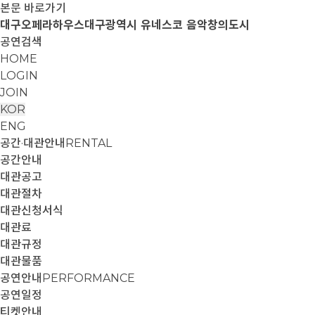
본문 바로가기
대구오페라하우스
대구광역시 유네스코 음악창의도시
공연검색
HOME
LOGIN
JOIN
KOR
ENG
공간·대관안내
RENTAL
공간안내
대관공고
대관절차
대관신청서식
대관료
대관규정
대관물품
공연안내
PERFORMANCE
공연일정
티켓안내