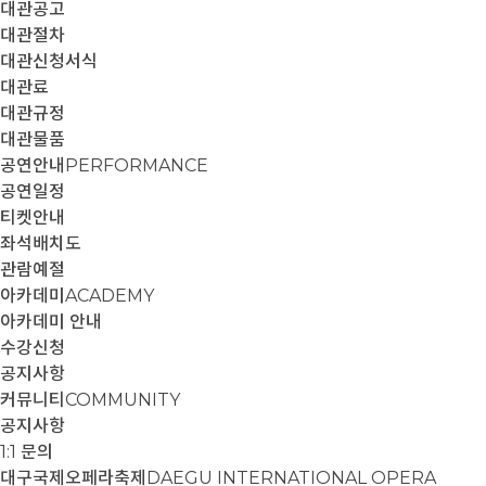
대관공고
대관절차
대관신청서식
대관료
대관규정
대관물품
공연안내
PERFORMANCE
공연일정
티켓안내
좌석배치도
관람예절
아카데미
ACADEMY
아카데미 안내
수강신청
공지사항
커뮤니티
COMMUNITY
공지사항
1:1 문의
대구국제오페라축제
DAEGU INTERNATIONAL OPERA