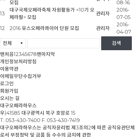
모집
08-16
대구국제오페라축제 자원활동가 <10기 오
2016-
13
관리자
페라필> 모집
07-05
2016-
12
2016 유스오페라콰이어 단원 모집
관리자
04-07
맨처음
1
2
3
4
5
6
7
8
맨마지막
개인정보처리방침
이용약관
이메일무단수집거부
로그인
회원가입
오시는 길
대구오페라하우스
우)41585 대구광역시 북구 호암로 15
T. 053-430-7400
F. 053-430-7419
대구오페라하우스는 공직자윤리법 제3조의2에 따른 공직유관단체
로서 부정청탁 및 금품 등 수수의 금지에 관한