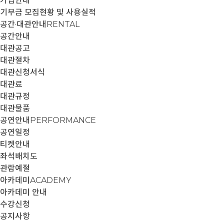
가입안내
기부금 모집현황 및 사용실적
공간·대관안내
RENTAL
공간안내
대관공고
대관절차
대관신청서식
대관료
대관규정
대관물품
공연안내
PERFORMANCE
공연일정
티켓안내
좌석배치도
관람예절
아카데미
ACADEMY
아카데미 안내
수강신청
공지사항