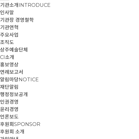
기관소개
INTRODUCE
인사말
기관장 경영철학
기관연혁
주요사업
조직도
상주예술단체
CI소개
홍보영상
연례보고서
알림마당
NOTICE
재단알림
행정정보공개
인권경영
윤리경영
언론보도
후원회
SPONSOR
후원회 소개