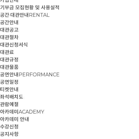
가입안내
기부금 모집현황 및 사용실적
공간·대관안내
RENTAL
공간안내
대관공고
대관절차
대관신청서식
대관료
대관규정
대관물품
공연안내
PERFORMANCE
공연일정
티켓안내
좌석배치도
관람예절
아카데미
ACADEMY
아카데미 안내
수강신청
공지사항