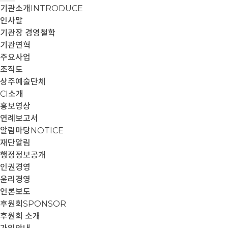
기관소개
INTRODUCE
인사말
기관장 경영철학
기관연혁
주요사업
조직도
상주예술단체
CI소개
홍보영상
연례보고서
알림마당
NOTICE
재단알림
행정정보공개
인권경영
윤리경영
언론보도
후원회
SPONSOR
후원회 소개