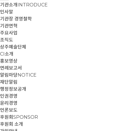
기관소개
INTRODUCE
인사말
기관장 경영철학
기관연혁
주요사업
조직도
상주예술단체
CI소개
홍보영상
연례보고서
알림마당
NOTICE
재단알림
행정정보공개
인권경영
윤리경영
언론보도
후원회
SPONSOR
후원회 소개