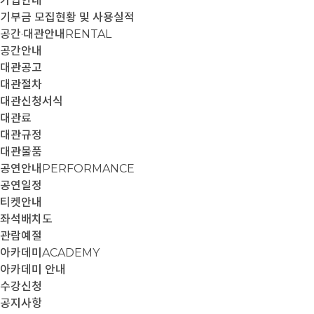
가입안내
기부금 모집현황 및 사용실적
공간·대관안내
RENTAL
공간안내
대관공고
대관절차
대관신청서식
대관료
대관규정
대관물품
공연안내
PERFORMANCE
공연일정
티켓안내
좌석배치도
관람예절
아카데미
ACADEMY
아카데미 안내
수강신청
공지사항