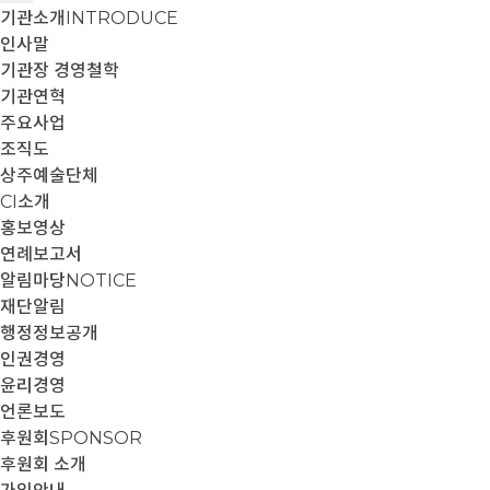
기관소개
INTRODUCE
인사말
기관장 경영철학
기관연혁
주요사업
조직도
상주예술단체
CI소개
홍보영상
연례보고서
알림마당
NOTICE
재단알림
행정정보공개
인권경영
윤리경영
언론보도
후원회
SPONSOR
후원회 소개