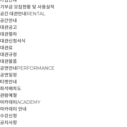
가입안내
기부금 모집현황 및 사용실적
공간·대관안내
RENTAL
공간안내
대관공고
대관절차
대관신청서식
대관료
대관규정
대관물품
공연안내
PERFORMANCE
공연일정
티켓안내
좌석배치도
관람예절
아카데미
ACADEMY
아카데미 안내
수강신청
공지사항