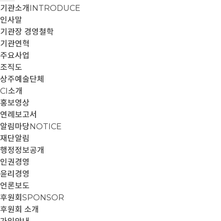
기관소개
INTRODUCE
인사말
기관장 경영철학
기관연혁
주요사업
조직도
상주예술단체
CI소개
홍보영상
연례보고서
알림마당
NOTICE
재단알림
행정정보공개
인권경영
윤리경영
언론보도
후원회
SPONSOR
후원회 소개