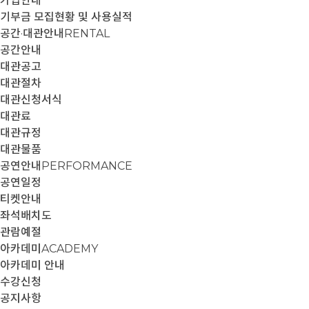
가입안내
기부금 모집현황 및 사용실적
공간·대관안내
RENTAL
공간안내
대관공고
대관절차
대관신청서식
대관료
대관규정
대관물품
공연안내
PERFORMANCE
공연일정
티켓안내
좌석배치도
관람예절
아카데미
ACADEMY
아카데미 안내
수강신청
공지사항