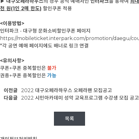
▶
대구오페라하우스
의 경우 공식 예매처인
인터파크
를 통하여
최대
천 원(1인 2매 한도)
할인쿠폰 적용
<이용방법>
인터파크 - 대구형 문화소비할인쿠폰 페이지
https://mobileticket.interpark.com/promotion/daegu/c
*각 공연 예매 페이지에도 배너로 링크 연결
<유의사항>
쿠폰+쿠폰 중복할인은
불가
권종+쿠폰 중복할인은
가능
이전글
2022 대구오페라하우스 오페라팬 모집공고
다음글
2022 시민아카데미 성악 교육프로그램 수강생 모집 공고
목록