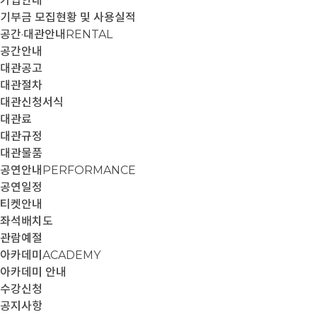
가입안내
기부금 모집현황 및 사용실적
공간·대관안내
RENTAL
공간안내
대관공고
대관절차
대관신청서식
대관료
대관규정
대관물품
공연안내
PERFORMANCE
공연일정
티켓안내
좌석배치도
관람예절
아카데미
ACADEMY
아카데미 안내
수강신청
공지사항