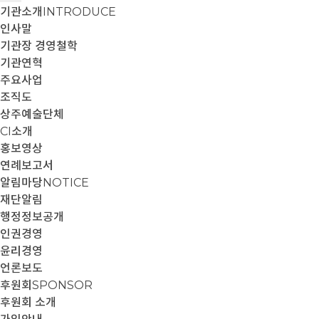
기관소개
INTRODUCE
인사말
기관장 경영철학
기관연혁
주요사업
조직도
상주예술단체
CI소개
홍보영상
연례보고서
알림마당
NOTICE
재단알림
행정정보공개
인권경영
윤리경영
언론보도
후원회
SPONSOR
후원회 소개