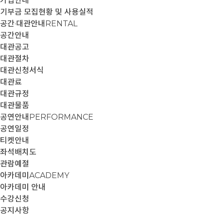
가입안내
기부금 모집현황 및 사용실적
공간·대관안내
RENTAL
공간안내
대관공고
대관절차
대관신청서식
대관료
대관규정
대관물품
공연안내
PERFORMANCE
공연일정
티켓안내
좌석배치도
관람예절
아카데미
ACADEMY
아카데미 안내
수강신청
공지사항