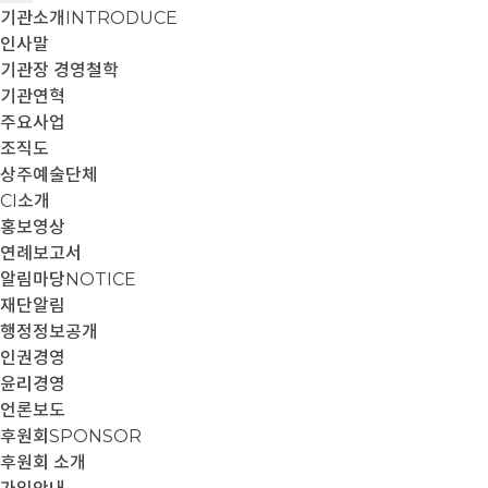
기관소개
INTRODUCE
인사말
기관장 경영철학
기관연혁
주요사업
조직도
상주예술단체
CI소개
홍보영상
연례보고서
알림마당
NOTICE
재단알림
행정정보공개
인권경영
윤리경영
언론보도
후원회
SPONSOR
후원회 소개