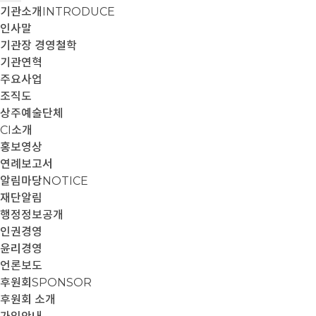
기관소개
INTRODUCE
인사말
기관장 경영철학
기관연혁
주요사업
조직도
상주예술단체
CI소개
홍보영상
연례보고서
알림마당
NOTICE
재단알림
행정정보공개
인권경영
윤리경영
언론보도
후원회
SPONSOR
후원회 소개