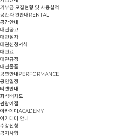
가입안내
기부금 모집현황 및 사용실적
공간·대관안내
RENTAL
공간안내
대관공고
대관절차
대관신청서식
대관료
대관규정
대관물품
공연안내
PERFORMANCE
공연일정
티켓안내
좌석배치도
관람예절
아카데미
ACADEMY
아카데미 안내
수강신청
공지사항