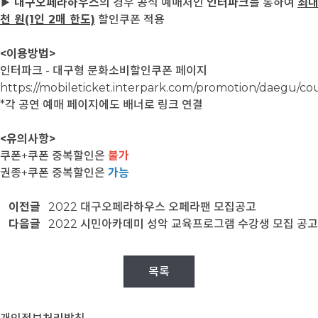
▶
대구오페라하우스
의 경우 공식 예매처인
인터파크
를 통하여
최대
천 원(1인 2매 한도)
할인쿠폰 적용
<이용방법>
인터파크 - 대구형 문화소비할인쿠폰 페이지
https://mobileticket.interpark.com/promotion/daegu/c
*각 공연 예매 페이지에도 배너로 링크 연결
<유의사항>
쿠폰+쿠폰 중복할인은
불가
권종+쿠폰 중복할인은
가능
이전글
2022 대구오페라하우스 오페라팬 모집공고
다음글
2022 시민아카데미 성악 교육프로그램 수강생 모집 공고
목록