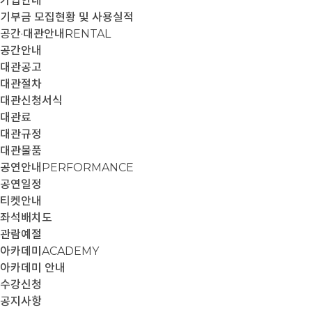
가입안내
기부금 모집현황 및 사용실적
공간·대관안내
RENTAL
공간안내
대관공고
대관절차
대관신청서식
대관료
대관규정
대관물품
공연안내
PERFORMANCE
공연일정
티켓안내
좌석배치도
관람예절
아카데미
ACADEMY
아카데미 안내
수강신청
공지사항