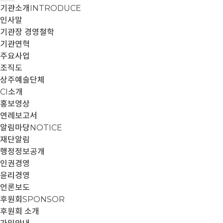
기관소개
INTRODUCE
인사말
기관장 경영철학
기관연혁
주요사업
조직도
상주예술단체
CI소개
홍보영상
연례보고서
알림마당
NOTICE
재단알림
행정정보공개
인권경영
윤리경영
언론보도
후원회
SPONSOR
후원회 소개