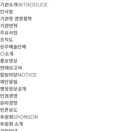
기관소개
INTRODUCE
인사말
기관장 경영철학
기관연혁
주요사업
조직도
상주예술단체
CI소개
홍보영상
연례보고서
알림마당
NOTICE
재단알림
행정정보공개
인권경영
윤리경영
언론보도
후원회
SPONSOR
후원회 소개