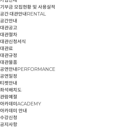
가입안내
기부금 모집현황 및 사용실적
공간·대관안내
RENTAL
공간안내
대관공고
대관절차
대관신청서식
대관료
대관규정
대관물품
공연안내
PERFORMANCE
공연일정
티켓안내
좌석배치도
관람예절
아카데미
ACADEMY
아카데미 안내
수강신청
공지사항