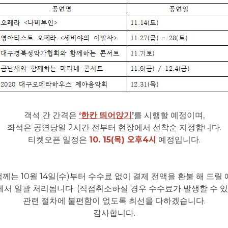
‘
’
,
객석 간 간격은
한칸 띄어앉기
를 시행할 예정이며
2
.
좌석은 공연당일
시간 전부터 현장에서 선착순 지정합니다
10. 15(목
) 오후4시
.
티켓오픈 일정은
예정입니다
10
14
(
)
객께는
월
일
수
부터 수수료 없이 결제 전액을 환불 해 드릴
. (
에서 일괄 처리됩니다
직접취소하실 경우 수수료가 발생할 수 
.
관련 절차에 불편함이 없도록 최선을 다하겠습니다
.
감사합니다