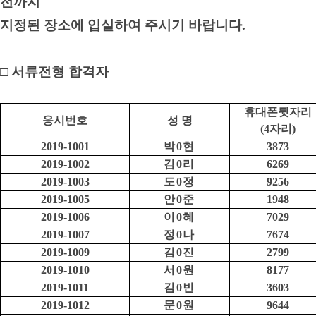
전까지
지정된 장소에 입실하여 주시기 바랍니다
.
□
서류전형 합격자
휴대폰뒷자리
응시번호
성 명
(4
자리
)
2019-1001
박
0
현
3873
2019-1002
김
0
리
6269
2019-1003
도
0
정
9256
2019-1005
안
0
준
1948
2019-1006
이
0
혜
7029
2019-1007
정
0
나
7674
2019-1009
김
0
진
2799
2019-1010
서
0
원
8177
2019-1011
김
0
빈
3603
2019-1012
문
0
원
9644