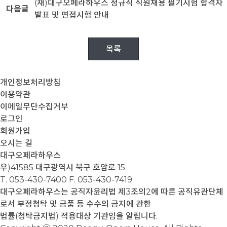
(재)대구오페라하우스 정규직 직원채용 필기시험 합격자
다음글
발표 및 면접시험 안내
목록
개인정보처리방침
이용약관
이메일무단수집거부
로그인
회원가입
오시는 길
대구오페라하우스
우)41585 대구광역시 북구 호암로 15
T. 053-430-7400
F. 053-430-7419
대구오페라하우스는 공직자윤리법 제3조의2에 따른 공직유관단체
로서 부정청탁 및 금품 등 수수의 금지에 관한
법률(청탁금지법) 적용대상 기관임을 알립니다.