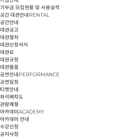
가입안내
기부금 모집현황 및 사용실적
공간·대관안내
RENTAL
공간안내
대관공고
대관절차
대관신청서식
대관료
대관규정
대관물품
공연안내
PERFORMANCE
공연일정
티켓안내
좌석배치도
관람예절
아카데미
ACADEMY
아카데미 안내
수강신청
공지사항