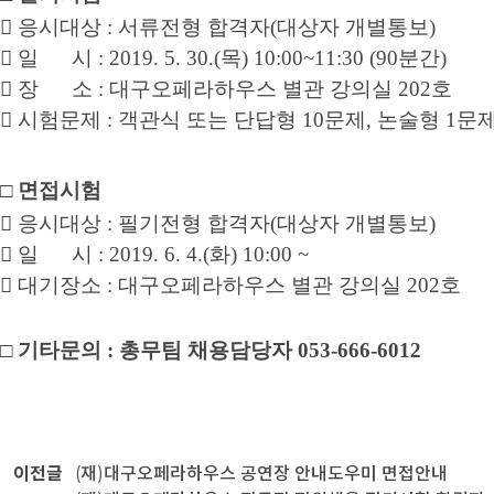

응시대상
:
서류전형 합격자
(
대상자 개별통보
)

일 시
: 2019. 5. 30.(
목
) 10:00~11:30 (90
분간
)

장 소
:
대구오페라하우스 별관 강의실
202
호

시험문제
:
객관식 또는 단답형
10
문제
,
논술형
1
문
□
면접시험

응시대상
:
필기전형 합격자
(
대상자 개별통보
)

일 시
: 2019. 6. 4.(
화
) 10:00 ~

대기장소
:
대구오페라하우스 별관 강의실
202
호
□
기타문의
:
총무팀 채용담당자
053-666-6012
이전글
(재)대구오페라하우스 공연장 안내도우미 면접안내