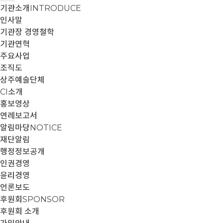
기관소개
INTRODUCE
인사말
기관장 경영철학
기관연혁
주요사업
조직도
상주예술단체
CI소개
홍보영상
연례보고서
알림마당
NOTICE
재단알림
행정정보공개
인권경영
윤리경영
언론보도
후원회
SPONSOR
후원회 소개