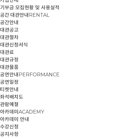
가입안내
기부금 모집현황 및 사용실적
공간·대관안내
RENTAL
공간안내
대관공고
대관절차
대관신청서식
대관료
대관규정
대관물품
공연안내
PERFORMANCE
공연일정
티켓안내
좌석배치도
관람예절
아카데미
ACADEMY
아카데미 안내
수강신청
공지사항