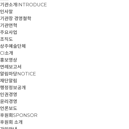
기관소개
INTRODUCE
인사말
기관장 경영철학
기관연혁
주요사업
조직도
상주예술단체
CI소개
홍보영상
연례보고서
알림마당
NOTICE
재단알림
행정정보공개
인권경영
윤리경영
언론보도
후원회
SPONSOR
후원회 소개