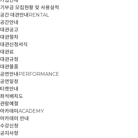
가입안내
기부금 모집현황 및 사용실적
공간·대관안내
RENTAL
공간안내
대관공고
대관절차
대관신청서식
대관료
대관규정
대관물품
공연안내
PERFORMANCE
공연일정
티켓안내
좌석배치도
관람예절
아카데미
ACADEMY
아카데미 안내
수강신청
공지사항