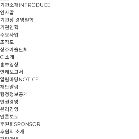
기관소개
INTRODUCE
인사말
기관장 경영철학
기관연혁
주요사업
조직도
상주예술단체
CI소개
홍보영상
연례보고서
알림마당
NOTICE
재단알림
행정정보공개
인권경영
윤리경영
언론보도
후원회
SPONSOR
후원회 소개