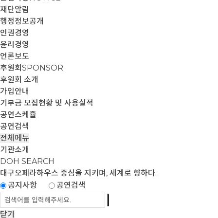
재단알림
행정정보공개
인권경영
윤리경영
언론보도
후원회
SPONSOR
후원회 소개
가입안내
기부금 모집현황 및 사용실적
공연스케쥴
공연검색
전체메뉴
기관소개
DOH SEARCH
대구오페라하우스
중심을 지키며, 세계로 향하다.
공지사항
공연검색
닫기