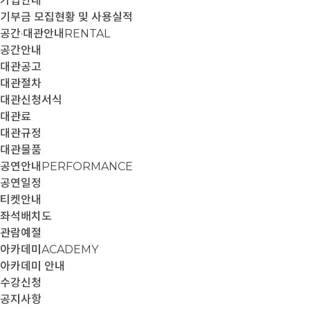
가입안내
기부금 모집현황 및 사용실적
공간·대관안내
RENTAL
공간안내
대관공고
대관절차
대관신청서식
대관료
대관규정
대관물품
공연안내
PERFORMANCE
공연일정
티켓안내
좌석배치도
관람예절
아카데미
ACADEMY
아카데미 안내
수강신청
공지사항