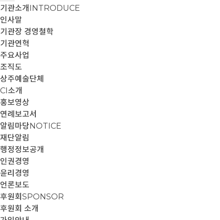
기관소개
INTRODUCE
인사말
기관장 경영철학
기관연혁
주요사업
조직도
상주예술단체
CI소개
홍보영상
연례보고서
알림마당
NOTICE
재단알림
행정정보공개
인권경영
윤리경영
언론보도
후원회
SPONSOR
후원회 소개