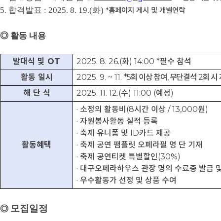
5.
합격발표
: 2025. 8. 19.(
화
)
*
홈페이지 게시 및 개별연락
◎
활동 내용
발대식 및
OT
2025. 8. 26.(
화
) 14:00 *
필수 참석
활동 일시
2025. 9. ~ 11.
*5
회 이상 참여
,
무단결석
2
회 시
해 단 식
2025. 11. 12.(
수
) 11:00 (
예정)
·
소정의 활동비
(8
시간 이상
/ 13,000
원
)
·
자원봉사활동 실적 등록
·
축제 유니폼 및
ID
카드 제공
활동혜택
·
축제 공연 팸플릿 오페라필 명 단 기재
·
축제 공연티켓 특별할인
(30%)
·
대구오페라하우스 관장 명의 수료증 발급 
·
우수활동가 선정 및 상품 수여
모집일정
◎