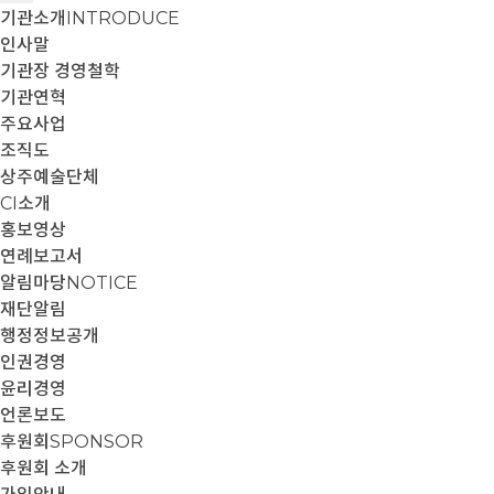
기관소개
INTRODUCE
인사말
기관장 경영철학
기관연혁
주요사업
조직도
상주예술단체
CI소개
홍보영상
연례보고서
알림마당
NOTICE
재단알림
행정정보공개
인권경영
윤리경영
언론보도
후원회
SPONSOR
후원회 소개