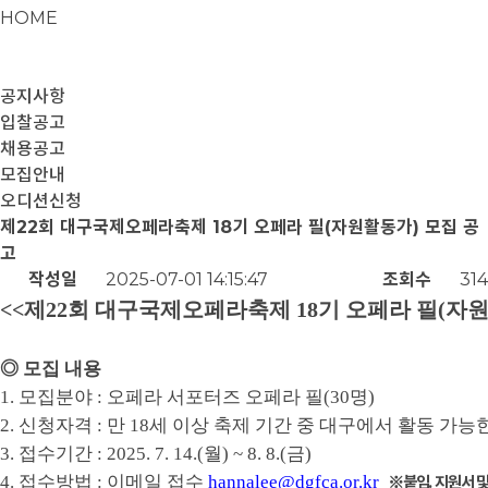
HOME
공지사항
입찰공고
채용공고
모집안내
오디션신청
제22회 대구국제오페라축제 18기 오페라 필(자원활동가) 모집 공
고
작성일
2025-07-01 14:15:47
조회수
31
<<제22회 대구국제오페라축제 18기 오페라 필(자원
◎
모집 내용
1.
모집분야
:
오페라 서포터즈 오페라 필
(30
명
)
2.
신청자격
:
만
18
세 이상 축제 기간 중 대구에서 활동 가능
3.
접수기간
: 2025. 7. 14.(
월
) ~ 8. 8.(
금
)
4.
접수방법
:
이메일 접수
hannalee@dgfca.or.kr
※
붙임
.
지원서 및