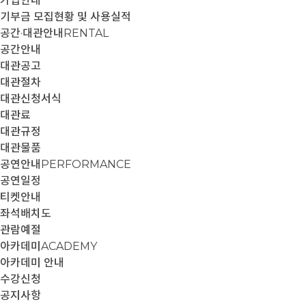
가입안내
기부금 모집현황 및 사용실적
공간·대관안내
RENTAL
공간안내
대관공고
대관절차
대관신청서식
대관료
대관규정
대관물품
공연안내
PERFORMANCE
공연일정
티켓안내
좌석배치도
관람예절
아카데미
ACADEMY
아카데미 안내
수강신청
공지사항