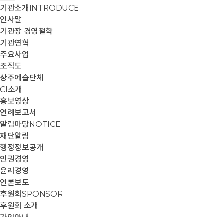
기관소개
INTRODUCE
인사말
기관장 경영철학
기관연혁
주요사업
조직도
상주예술단체
CI소개
홍보영상
연례보고서
알림마당
NOTICE
재단알림
행정정보공개
인권경영
윤리경영
언론보도
후원회
SPONSOR
후원회 소개