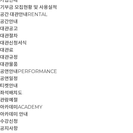
가입안내
기부금 모집현황 및 사용실적
공간·대관안내
RENTAL
공간안내
대관공고
대관절차
대관신청서식
대관료
대관규정
대관물품
공연안내
PERFORMANCE
공연일정
티켓안내
좌석배치도
관람예절
아카데미
ACADEMY
아카데미 안내
수강신청
공지사항